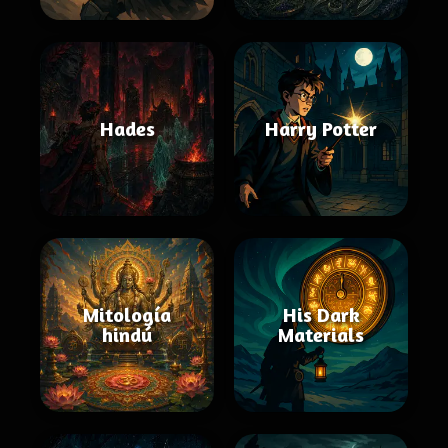
Hades
Harry Potter
Mitología
His Dark
hindú
Materials