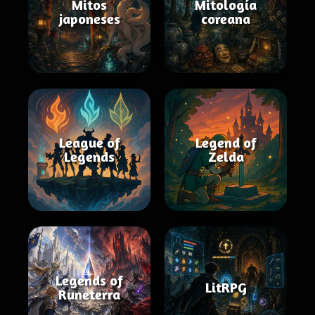
Mitos
Mitología
japoneses
coreana
League of
Legend of
Legends
Zelda
Legends of
LitRPG
Runeterra