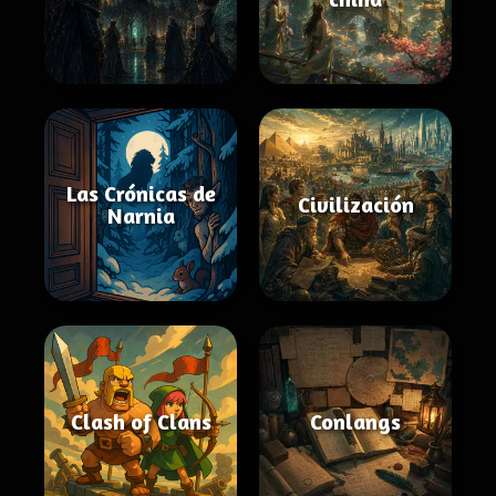
Las Crónicas de
Civilización
Narnia
Clash of Clans
Conlangs