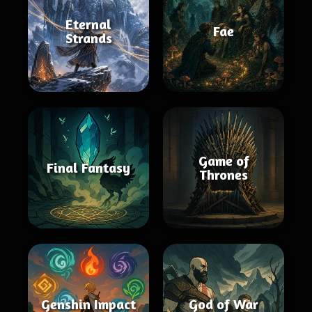
Eternal
Fae
Strands
Game of
Final Fantasy
Thrones
Genshin Impact
God of War