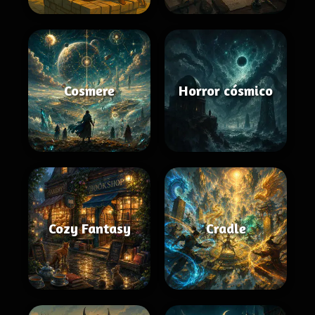
Cosmere
Horror cósmico
Cozy Fantasy
Cradle