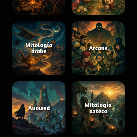
Mitología
Arcane
árabe
Mitología
Avowed
azteca