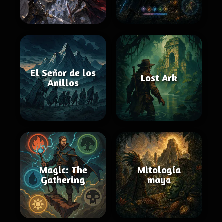
El Señor de los
Lost Ark
Anillos
Magic: The
Mitología
Gathering
maya