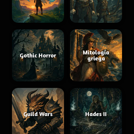
Mitología
Gothic Horror
griega
Guild Wars
Hades II