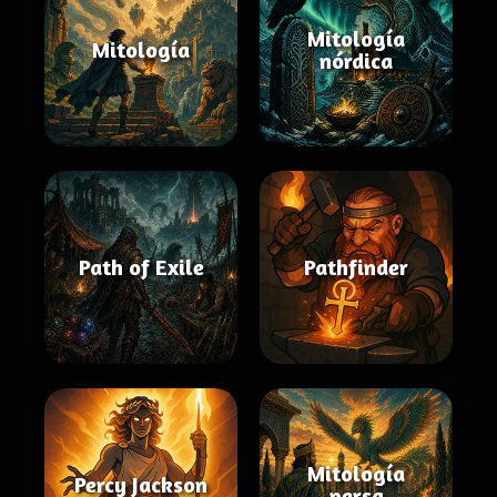
Mitología
Mitología
nórdica
Path of Exile
Pathfinder
Mitología
Percy Jackson
persa