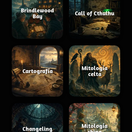
Brindlewood
Call of Cthulhu
Bay
Mitología
Cartografía
celta
Mitología
Changeling
china