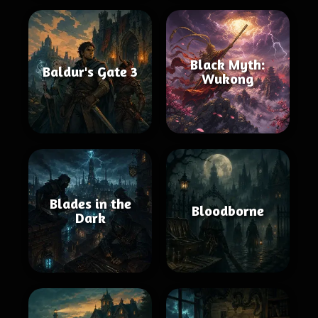
Black Myth:
Baldur's Gate 3
Wukong
Blades in the
Bloodborne
Dark