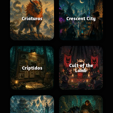
Criaturas
Crescent City
Cult of the
Críptidos
Lamb