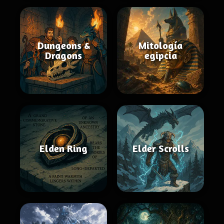
Dungeons &
Mitología
Dragons
egipcia
Elden Ring
Elder Scrolls