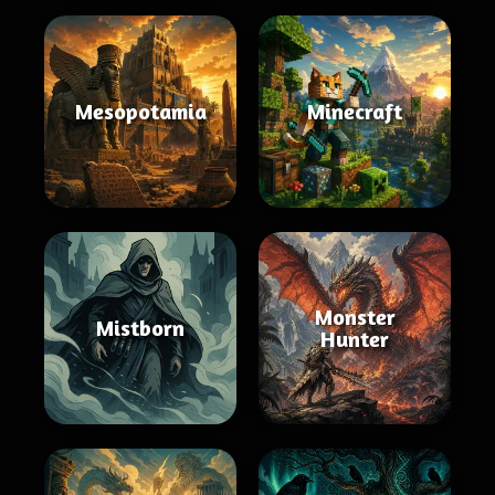
Mesopotamia
Minecraft
Monster
Mistborn
Hunter