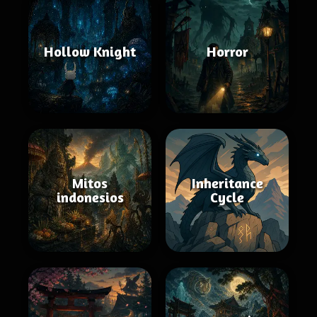
Hollow Knight
Horror
Mitos
Inheritance
indonesios
Cycle