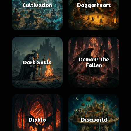
Cultivation
Daggerheart
Demon: The
Dark Souls
Fallen
Diablo
Discworld