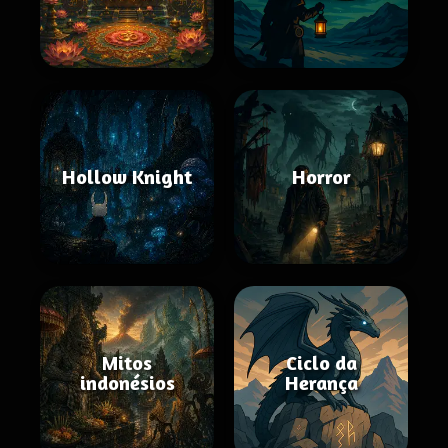
Hollow Knight
Horror
Mitos
Ciclo da
indonésios
Herança