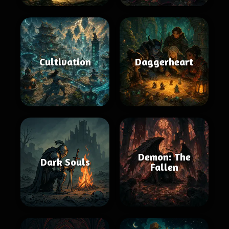
Cultivation
Daggerheart
Demon: The
Dark Souls
Fallen