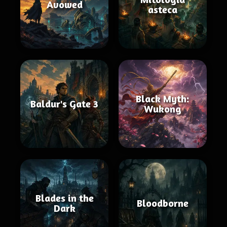
Avowed
asteca
Black Myth:
Baldur's Gate 3
Wukong
Blades in the
Bloodborne
Dark