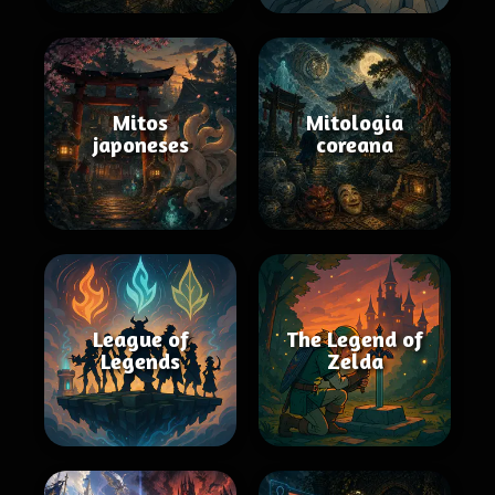
Mitos
Mitologia
japoneses
coreana
League of
The Legend of
Legends
Zelda