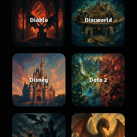
Diablo
Discworld
Disney
Dota 2