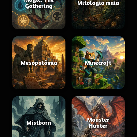
Mitologia maia
Gathering
Mesopotâmia
Minecraft
Monster
Mistborn
Hunter