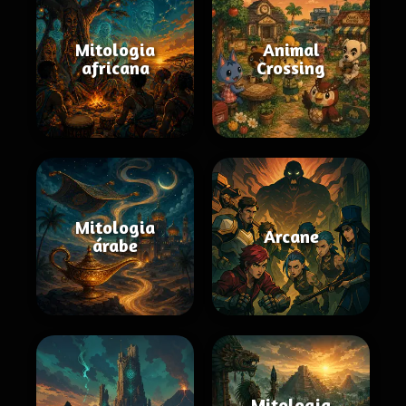
Mitologia
Animal
africana
Crossing
Mitologia
Arcane
árabe
Mitologia