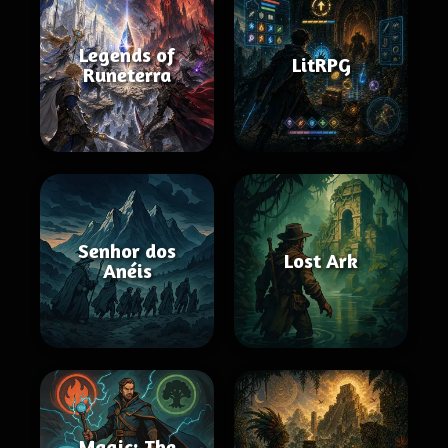
Legends of
LitRPG
Runeterra
Senhor dos
Lost Ark
Anéis
Magic: The