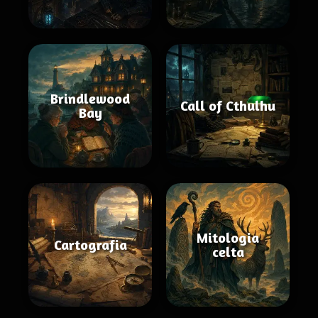
Brindlewood
Call of Cthulhu
Bay
Mitologia
Cartografia
celta