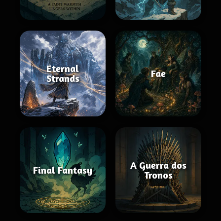
Eternal
Fae
Strands
A Guerra dos
Final Fantasy
Tronos