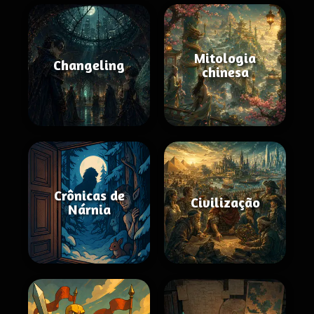
Mitologia
Changeling
chinesa
Crônicas de
Civilização
Nárnia