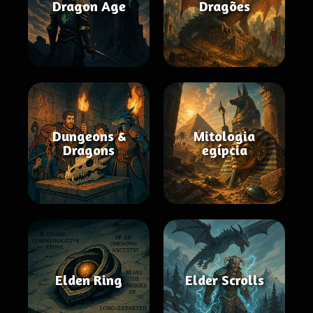
Dragon Age
Dragões
Dungeons &
Mitologia
Dragons
egípcia
Elden Ring
Elder Scrolls