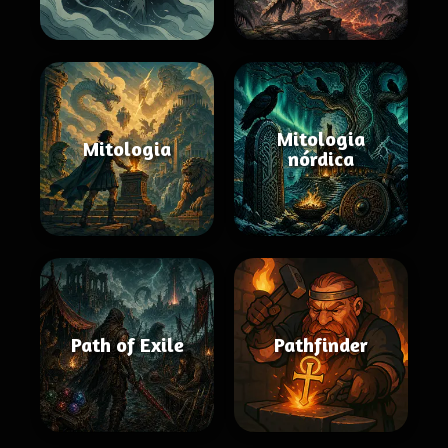
Mitologia
Mitologia
nórdica
Path of Exile
Pathfinder