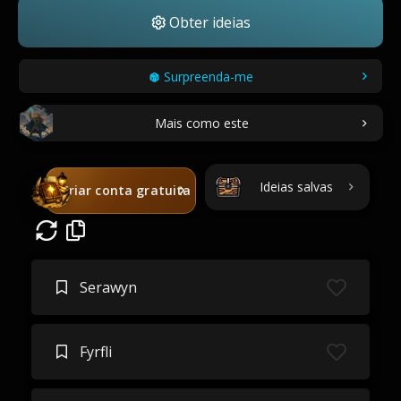
Obter ideias
Surpreenda-me
Mais como este
Ideias salvas
Criar conta gratuita
Serawyn
Fyrfli