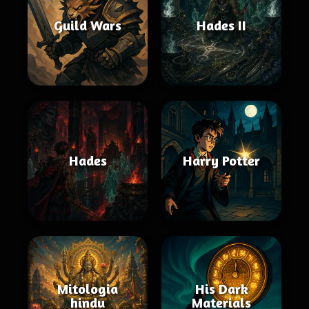
Guild Wars
Hades II
Hades
Harry Potter
Mitologia
His Dark
hindu
Materials