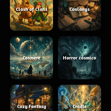
Clash of Clans
Conlangs
Cosmere
Horror cósmico
Cozy Fantasy
Cradle