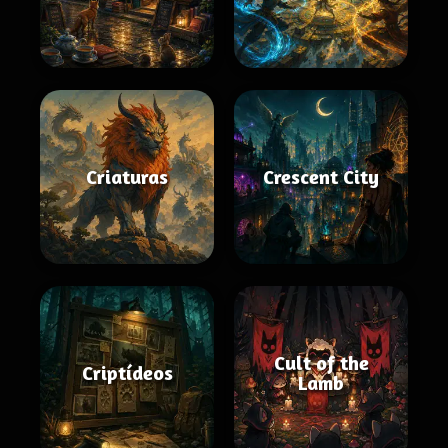
Criaturas
Crescent City
Cult of the
Criptídeos
Lamb