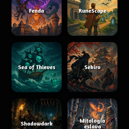
Fenda
RuneScape
Sea of Thieves
Sekiro
Mitologia
Shadowdark
eslava