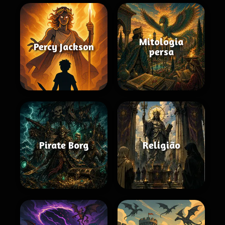
Mitologia
Percy Jackson
persa
Pirate Borg
Religião