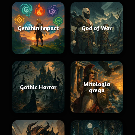
Genshin Impact
God of War
Mitologia
Gothic Horror
grega