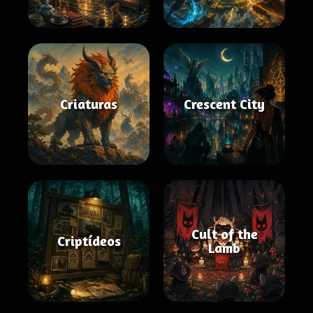
Criaturas
Crescent City
Cult of the
Criptídeos
Lamb