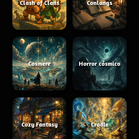
Clash of Clans
Conlangs
Cosmere
Horror cósmico
Cozy Fantasy
Cradle