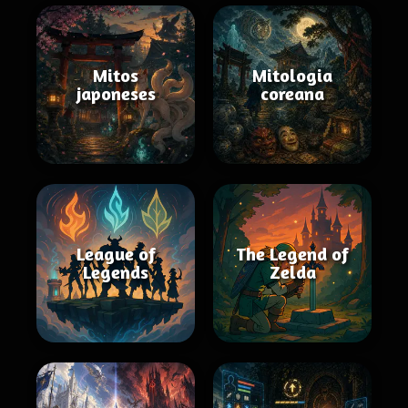
Mitos
Mitologia
japoneses
coreana
League of
The Legend of
Legends
Zelda