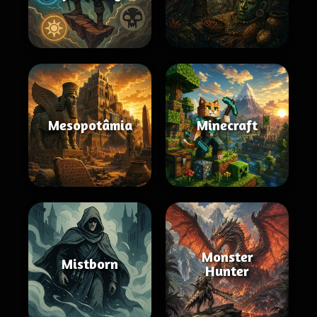
Mesopotâmia
Minecraft
Monster
Mistborn
Hunter