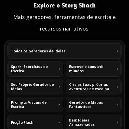
Explore o Story Shack
Mais geradores, ferramentas de escrita e
recursos narrativos.
Todos os Geradores de Ideias
Spark: Exercícios de
Escreve e constrói
Escrita
mundos
Seu Próprio Gerador de
Cria as tuas próprias
Ideias
aventuras de escolha
Prompts Visuais de
Gerador de Mapas
Escrita
Fantásticos
Baú: Ideias
Ficção Flash
Armazenadas