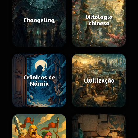
Mitologia
Changeling
chinesa
Crônicas de
Civilização
Nárnia