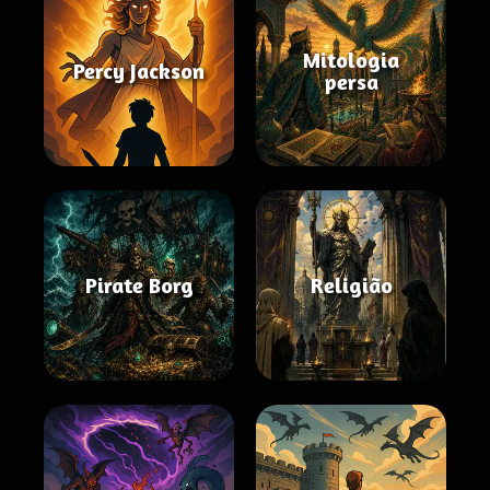
Mitologia
Percy Jackson
persa
Pirate Borg
Religião