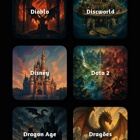
Diablo
Discworld
Disney
Dota 2
Dragon Age
Dragões