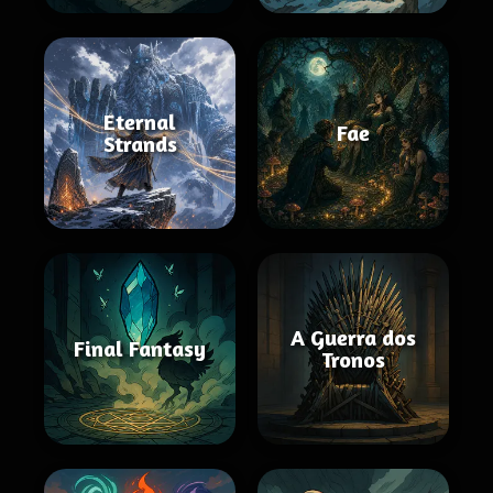
Eternal
Fae
Strands
A Guerra dos
Final Fantasy
Tronos