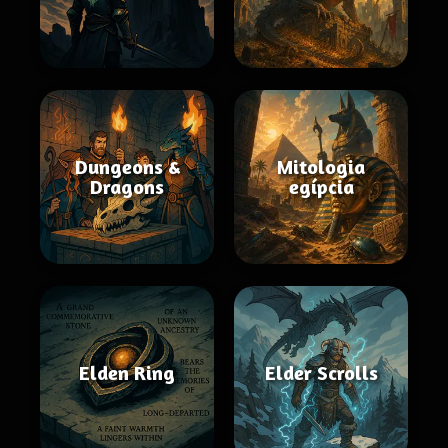
Dungeons &
Mitologia
Dragons
egípcia
Elden Ring
Elder Scrolls