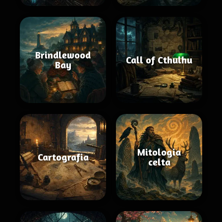
Brindlewood
Call of Cthulhu
Bay
Mitologia
Cartografia
celta