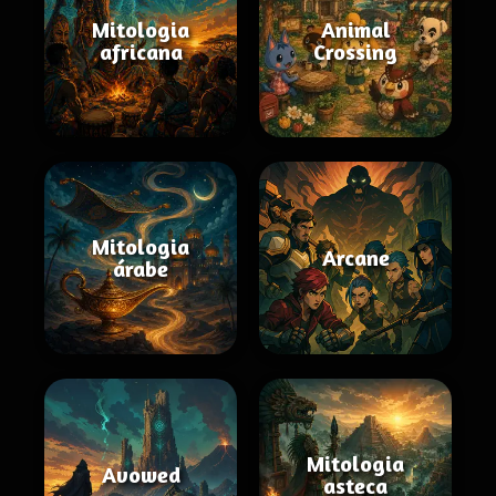
Mitologia
Animal
africana
Crossing
Mitologia
Arcane
árabe
Mitologia
Avowed
asteca