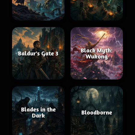
Black Myth:
Baldur's Gate 3
Wukong
Blades in the
Bloodborne
Dark