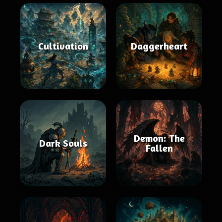
Cultivation
Daggerheart
Demon: The
Dark Souls
Fallen