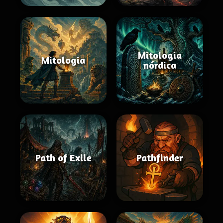
Mitologia
Mitologia
nórdica
Path of Exile
Pathfinder