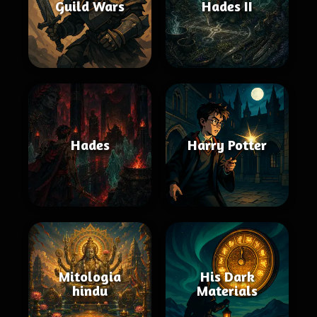
Guild Wars
Hades II
Hades
Harry Potter
Mitologia
His Dark
hindu
Materials