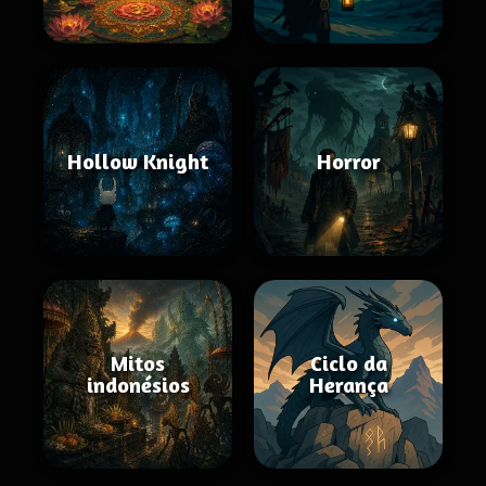
Hollow Knight
Horror
Mitos
Ciclo da
indonésios
Herança