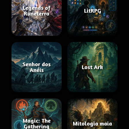
Legends of
LitRPG
Runeterra
Senhor dos
Lost Ark
Anéis
Magic: The
Mitologia maia
Gathering