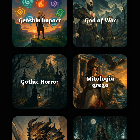
Genshin Impact
God of War
Mitologia
Gothic Horror
grega