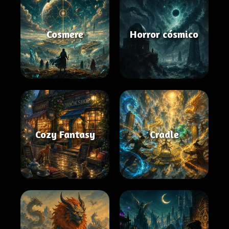
Cosmere
Horror cósmico
Cozy Fantasy
Cradle