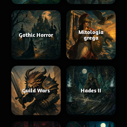
Mitologia
Gothic Horror
grega
Guild Wars
Hades II