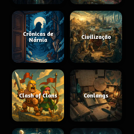
Crônicas de
Civilização
Nárnia
Clash of Clans
Conlangs