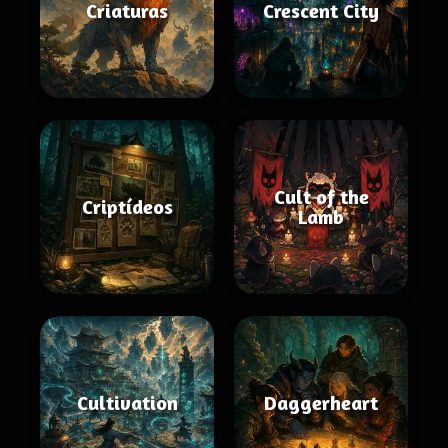
Criaturas
Crescent City
Cult of the
Criptídeos
Lamb
Cultivation
Daggerheart