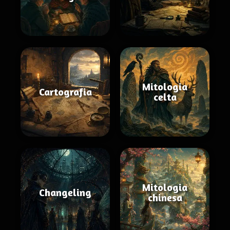
Mitologia
Cartografia
celta
Mitologia
Changeling
chinesa