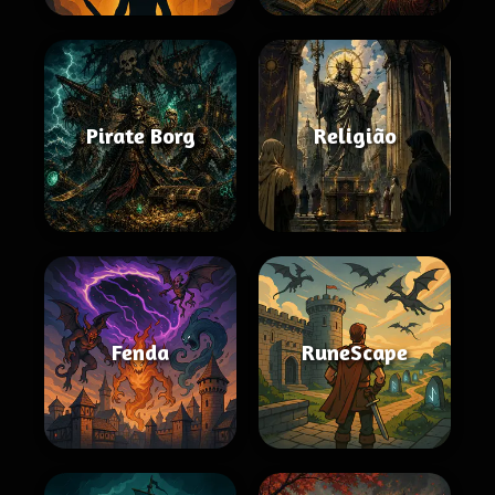
Pirate Borg
Religião
Fenda
RuneScape