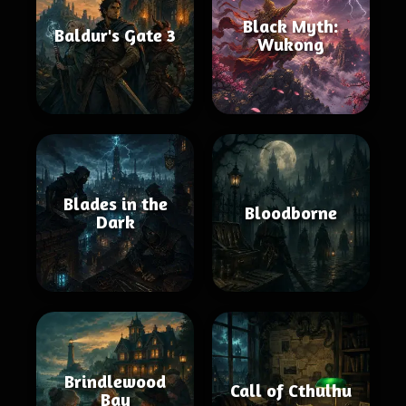
Black Myth:
Baldur's Gate 3
Wukong
Blades in the
Bloodborne
Dark
Brindlewood
Call of Cthulhu
Bay