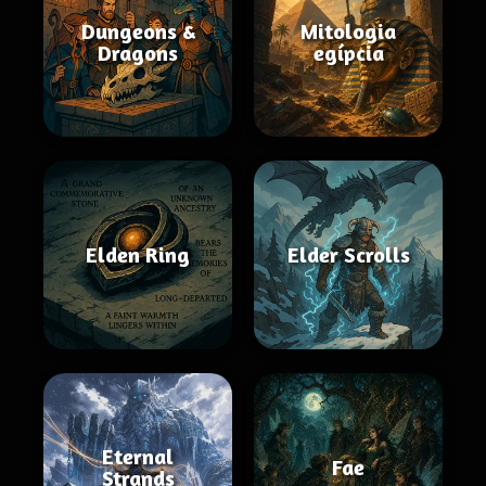
Dungeons &
Mitologia
Dragons
egípcia
Elden Ring
Elder Scrolls
Eternal
Fae
Strands