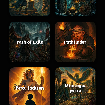
Path of Exile
Pathfinder
Mitologia
Percy Jackson
persa