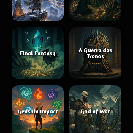
A Guerra dos
Final Fantasy
Tronos
Genshin Impact
God of War