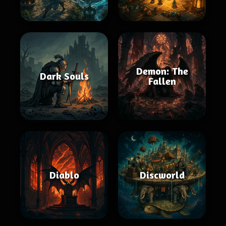
Demon: The
Dark Souls
Fallen
Diablo
Discworld