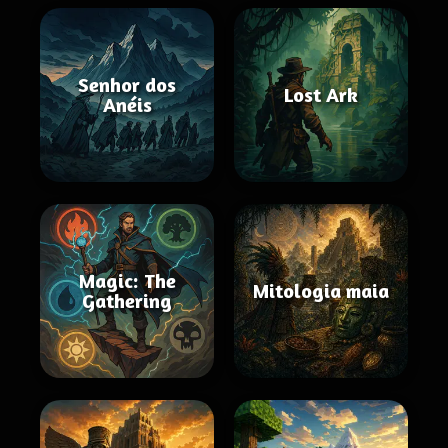
Senhor dos
Lost Ark
Anéis
Magic: The
Mitologia maia
Gathering