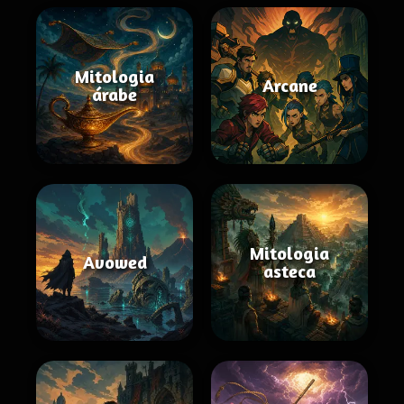
Mitologia
Arcane
árabe
Mitologia
Avowed
asteca