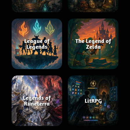
League of
The Legend of
Legends
Zelda
Legends of
LitRPG
Runeterra