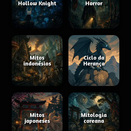
Hollow Knight
Horror
Mitos
Ciclo da
indonésios
Herança
Mitos
Mitologia
japoneses
coreana