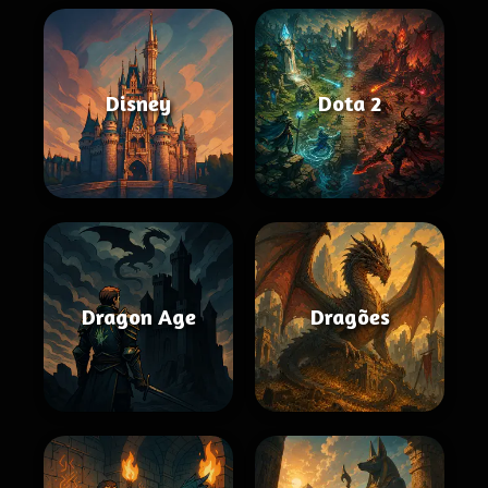
Disney
Dota 2
Dragon Age
Dragões