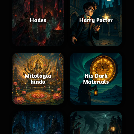
Hades
Harry Potter
Mitologia
His Dark
hindu
Materials