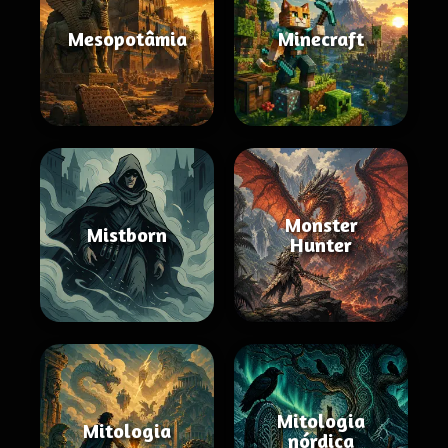
Mesopotâmia
Minecraft
Monster
Mistborn
Hunter
Mitologia
Mitologia
nórdica