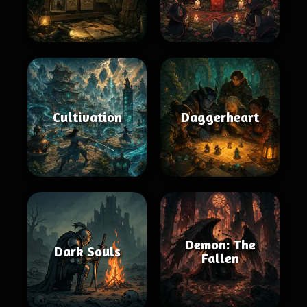
Cultivation
Daggerheart
Demon: The
Dark Souls
Fallen