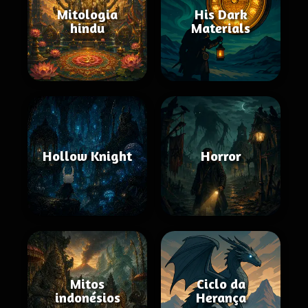
Mitologia
His Dark
hindu
Materials
Hollow Knight
Horror
Mitos
Ciclo da
indonésios
Herança