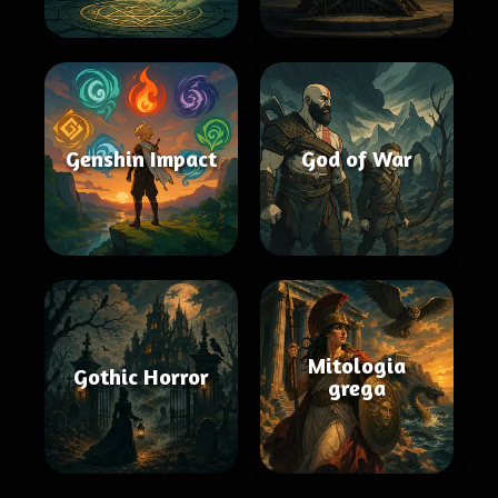
Genshin Impact
God of War
Mitologia
Gothic Horror
grega