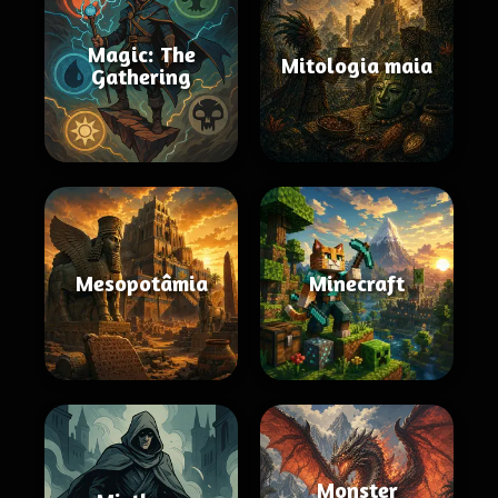
Magic: The
Mitologia maia
Gathering
Mesopotâmia
Minecraft
Monster