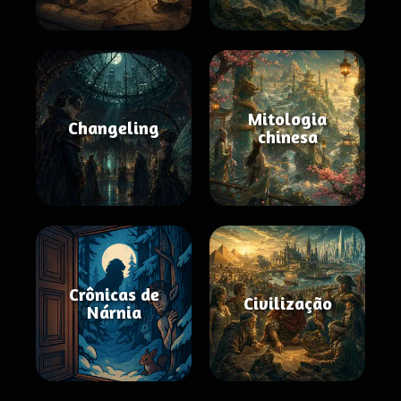
Mitologia
Changeling
chinesa
Crônicas de
Civilização
Nárnia