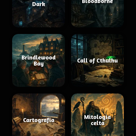
Bloodborne
Dark
Brindlewood
Call of Cthulhu
Bay
Mitologia
Cartografia
celta