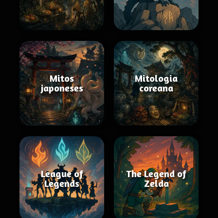
Mitos
Mitologia
japoneses
coreana
League of
The Legend of
Legends
Zelda