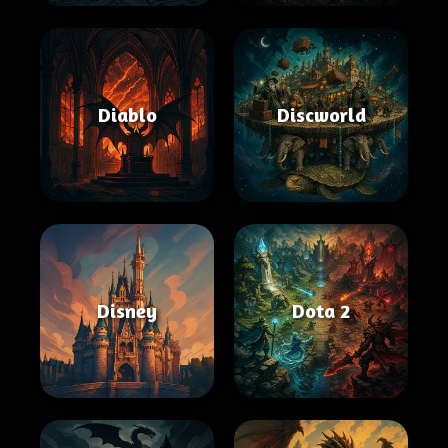
Diablo
Discworld
Disney
Dota 2