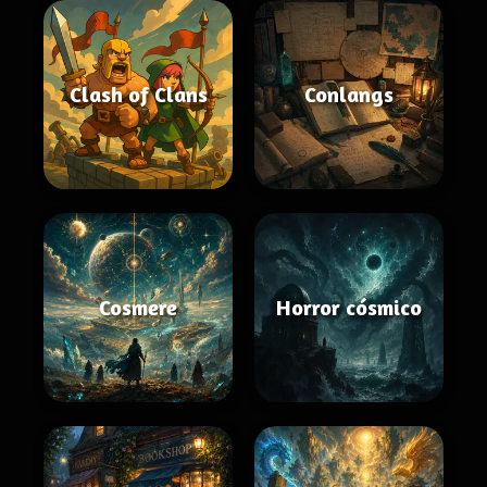
Clash of Clans
Conlangs
Cosmere
Horror cósmico