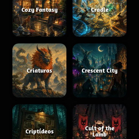
Cozy Fantasy
Cradle
Criaturas
Crescent City
Cult of the
Criptídeos
Lamb