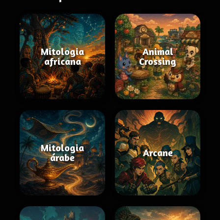
Mitologia
Animal
africana
Crossing
Mitologia
Arcane
árabe