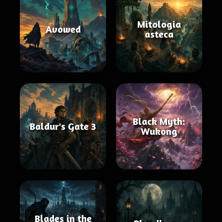
Mitologia
Avowed
asteca
Black Myth:
Baldur's Gate 3
Wukong
Blades in the