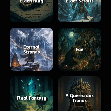
Elden Ring
Elder Scrolls
Eternal
Fae
Strands
A Guerra dos
Final Fantasy
Tronos