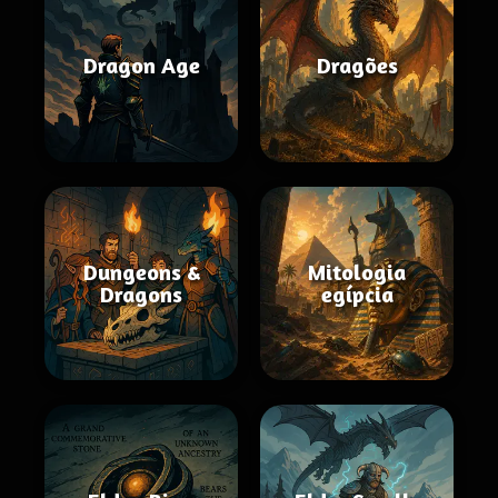
Dragon Age
Dragões
Dungeons &
Mitologia
Dragons
egípcia