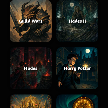
Guild Wars
Hades II
Hades
Harry Potter