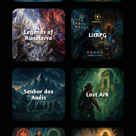
Legends of
LitRPG
Runeterra
Senhor dos
Lost Ark
Anéis