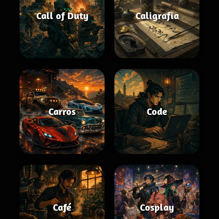
Call of Duty
Caligrafia
Carros
Code
Café
Cosplay