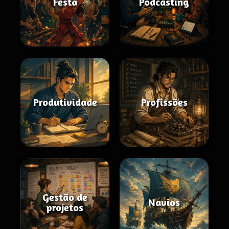
Festa
Podcasting
Produtividade
Profissões
Gestão de
Navios
projetos