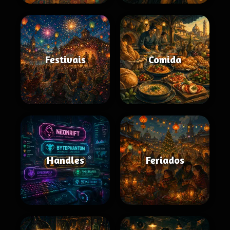
Festivais
Comida
Handles
Feriados