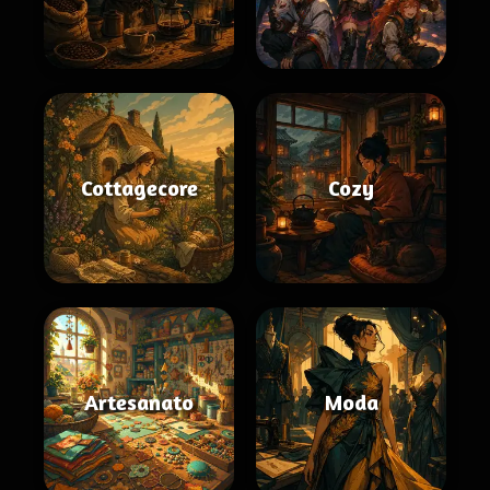
Cottagecore
Cozy
Artesanato
Moda