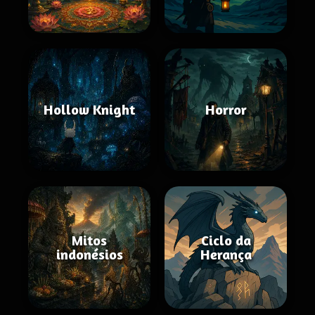
Hollow Knight
Horror
Mitos
Ciclo da
indonésios
Herança