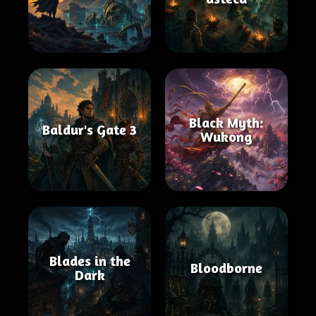
Black Myth:
Baldur's Gate 3
Wukong
Blades in the
Bloodborne
Dark