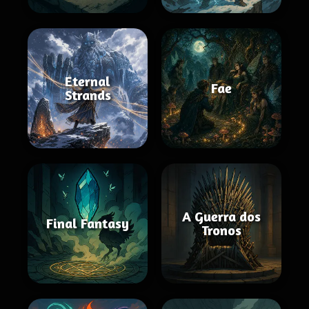
Eternal
Fae
Strands
A Guerra dos
Final Fantasy
Tronos