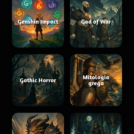
Genshin Impact
God of War
Mitologia
Gothic Horror
grega