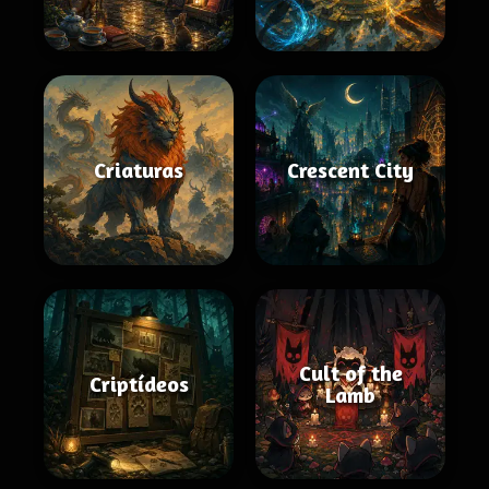
Criaturas
Crescent City
Cult of the
Criptídeos
Lamb