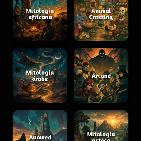
Mitologia
Animal
africana
Crossing
Mitologia
Arcane
árabe
Mitologia
Avowed
asteca