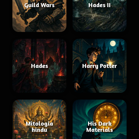
Guild Wars
Hades II
Hades
Harry Potter
Mitologia
His Dark
hindu
Materials