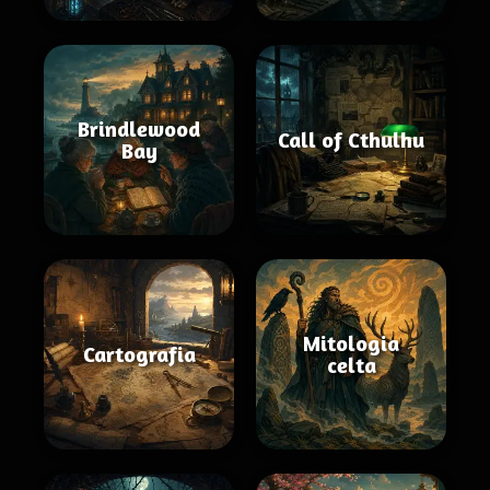
Brindlewood
Call of Cthulhu
Bay
Mitologia
Cartografia
celta