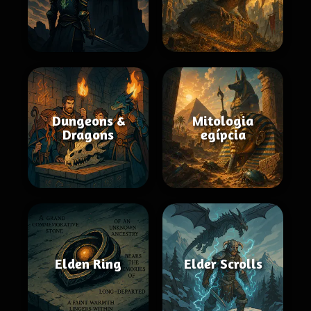
Dungeons &
Mitologia
Dragons
egípcia
Elden Ring
Elder Scrolls