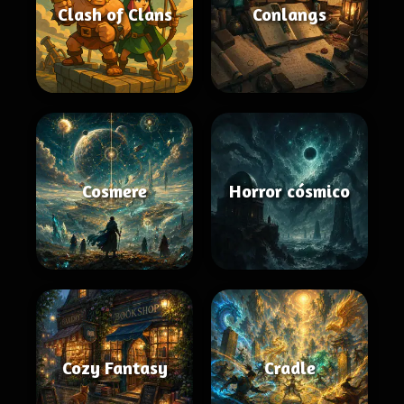
Clash of Clans
Conlangs
Cosmere
Horror cósmico
Cozy Fantasy
Cradle