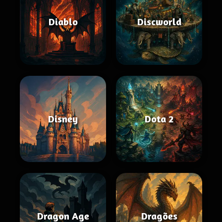
Diablo
Discworld
Disney
Dota 2
Dragon Age
Dragões