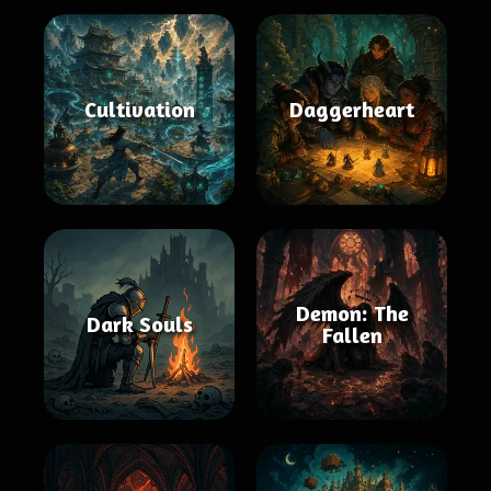
Cultivation
Daggerheart
Demon: The
Dark Souls
Fallen