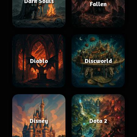
Dark Souls
Fallen
Diablo
Discworld
Disney
Dota 2