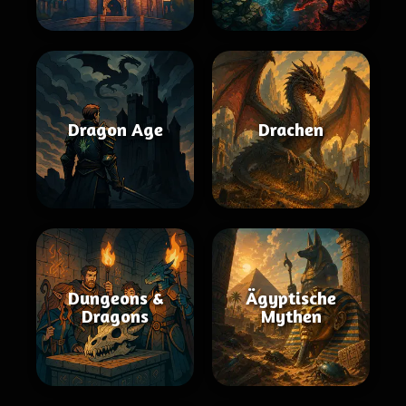
Dragon Age
Drachen
Dungeons &
Ägyptische
Dragons
Mythen