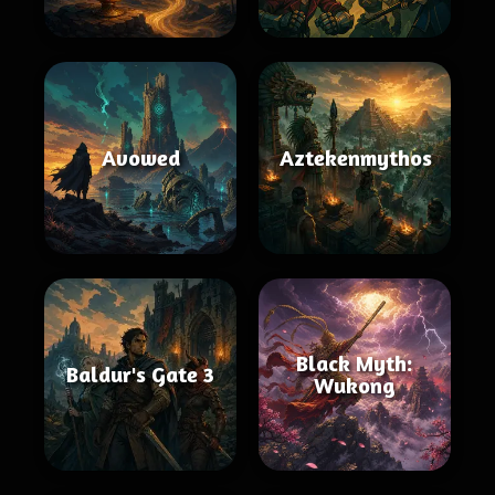
Avowed
Aztekenmythos
Black Myth:
Baldur's Gate 3
Wukong