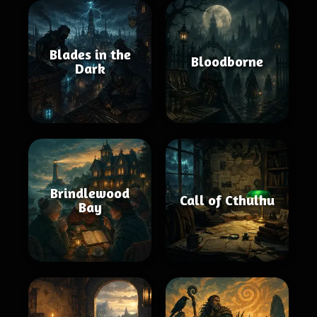
Blades in the
Bloodborne
Dark
Brindlewood
Call of Cthulhu
Bay