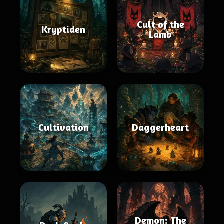
Cult of the
Kryptiden
Lamb
Cultivation
Daggerheart
Demon: The