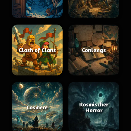
Clash of Clans
Conlangs
Kosmischer
Cosmere
Horror