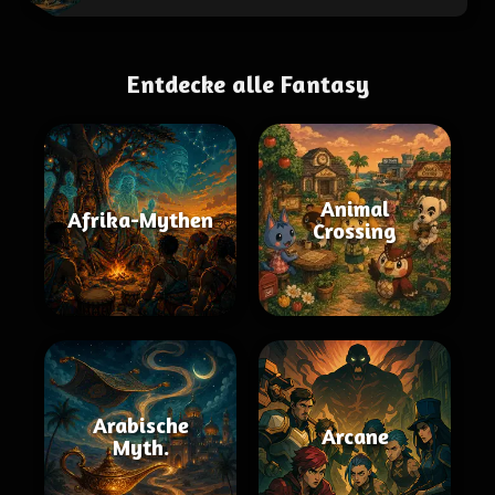
Entdecke alle Fantasy
Animal
Afrika-Mythen
Crossing
Arabische
Arcane
Myth.