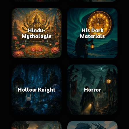
Hindu-
His Dark
Mythologie
Materials
Hollow Knight
Horror