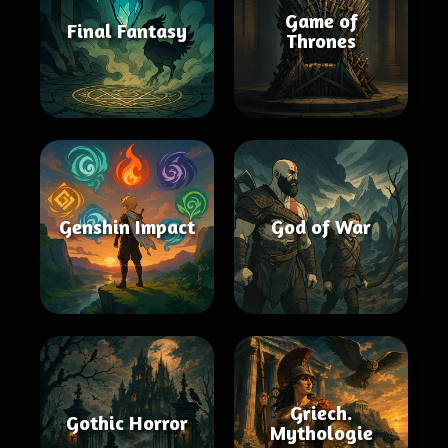
Game of
Final Fantasy
Thrones
Genshin Impact
God of War
Griech.
Gothic Horror
Mythologie