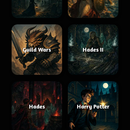
Guild Wars
Hades II
Hades
Harry Potter