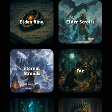
Elden Ring
Elder Scrolls
Eternal
Fae
Strands