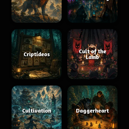
Cult of the
Criptídeos
Lamb
Cultivation
Daggerheart