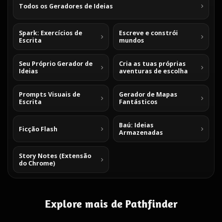
Todos os Geradores de Ideias
Spark: Exercícios de
Escreve e constrói
Escrita
mundos
Seu Próprio Gerador de
Cria as tuas próprias
Ideias
aventuras de escolha
Prompts Visuais de
Gerador de Mapas
Escrita
Fantásticos
Baú: Ideias
Ficção Flash
Armazenadas
Story Notes (Extensão
do Chrome)
Explore mais de Pathfinder