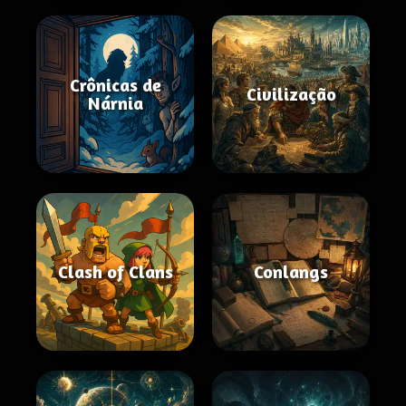
Crônicas de
Civilização
Nárnia
Clash of Clans
Conlangs