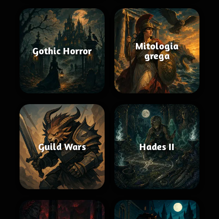
Mitologia
Gothic Horror
grega
Guild Wars
Hades II