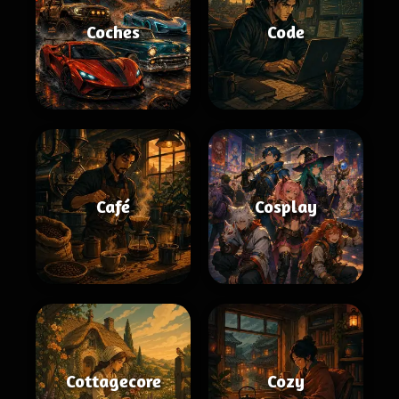
Coches
Code
Café
Cosplay
Cottagecore
Cozy