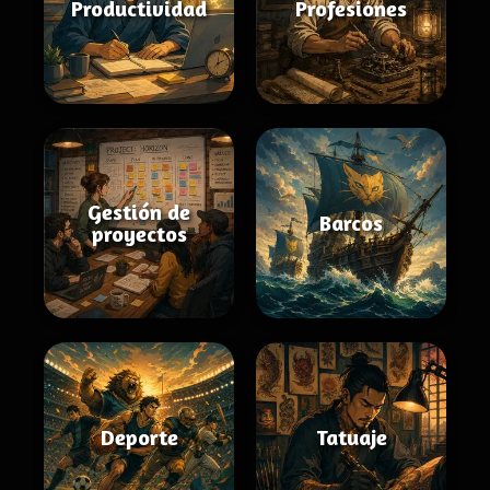
Productividad
Profesiones
Gestión de
Barcos
proyectos
Deporte
Tatuaje