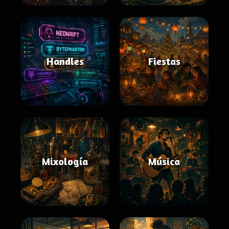
Handles
Fiestas
Mixología
Música