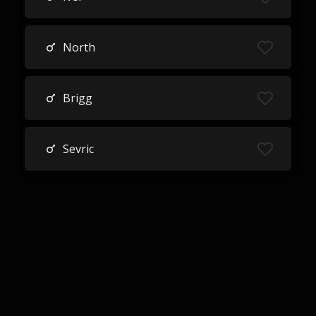
North
Brigg
Sevric