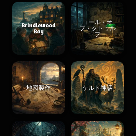
コール・オ
Brindlewood
ブ・クトゥル
Bay
フ
地図製作
ケルト神話