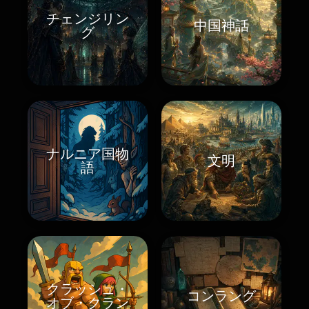
チェンジリン
中国神話
グ
ナルニア国物
文明
語
クラッシュ・
コンラング
オブ・クラン