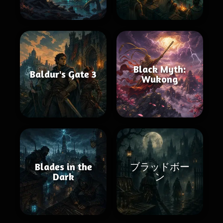
Black Myth:
Baldur's Gate 3
Wukong
Blades in the
ブラッドボー
Dark
ン