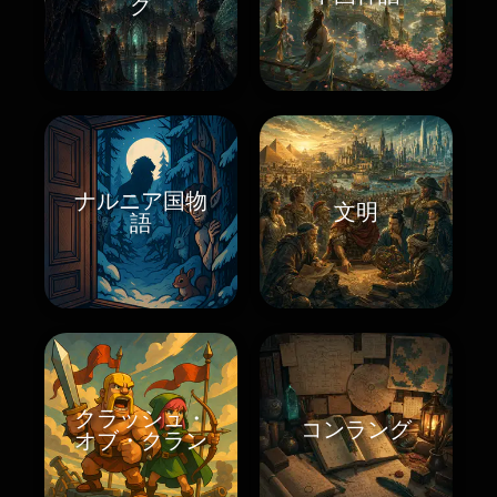
グ
ナルニア国物
文明
語
クラッシュ・
コンラング
オブ・クラン