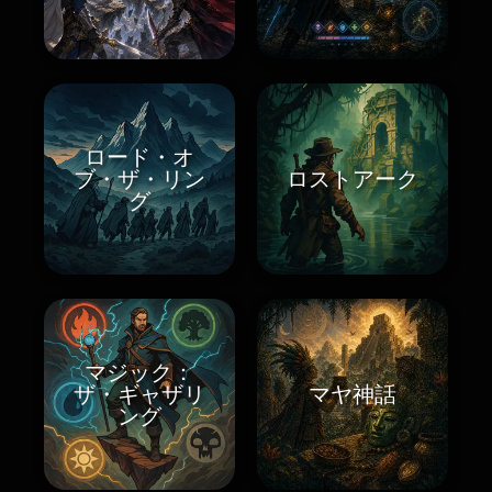
ロード・オ
ブ・ザ・リン
ロストアーク
グ
マジック：
ザ・ギャザリ
マヤ神話
ング