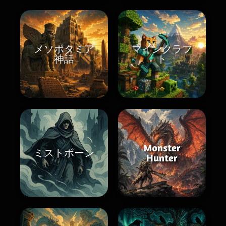
メソポタミア
マインクラフ
神話
ト
Monster
ミストボーン
Hunter