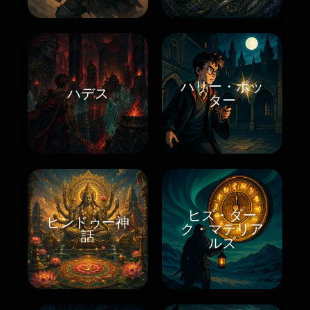
ハリー・ポッ
ハデス
ター
ヒズ・ダー
ヒンドゥー神
ク・マテリア
話
ルズ