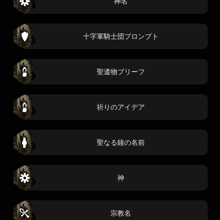
神名
十字軍騎士団プロンプト
聖遺物ブリーフ
祈りのアイデア
聖なる鐘の名前
神
宗教名