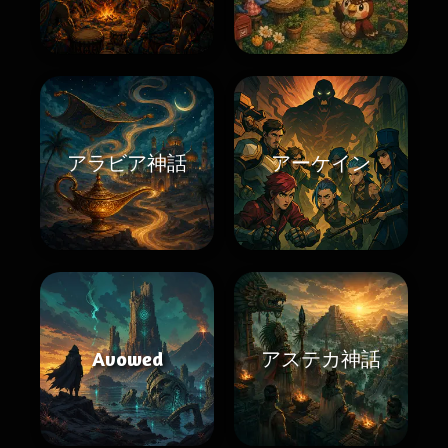
アラビア神話
アーケイン
Avowed
アステカ神話