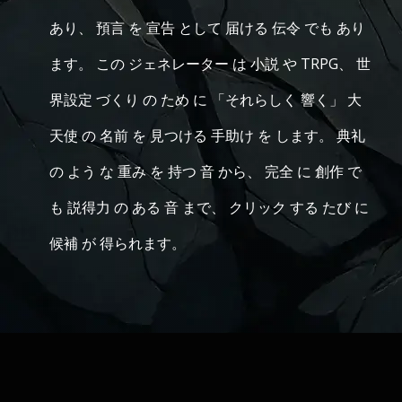
あり、 預言 を 宣告 として 届ける 伝令 でも あり
ます。 この ジェネレーター は 小説 や TRPG、 世
界設定 づくり の ため に 「それらしく 響く」 大
天使 の 名前 を 見つける 手助け を します。 典礼
の よう な 重み を 持つ 音 から、 完全 に 創作 で
も 説得力 の ある 音 まで、 クリック する たび に
候補 が 得られます。