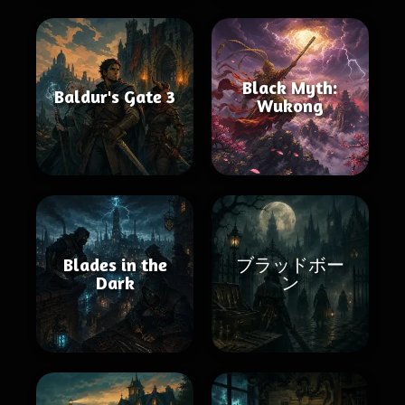
Black Myth:
Baldur's Gate 3
Wukong
Blades in the
ブラッドボー
Dark
ン