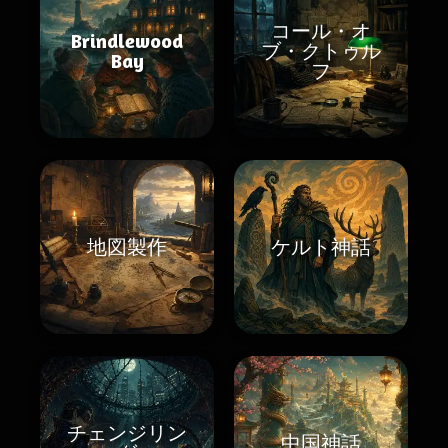
コール・オ
Brindlewood
ブ・クトゥル
Bay
フ
地図製作
ケルト神話
チェンジリン
中国神話