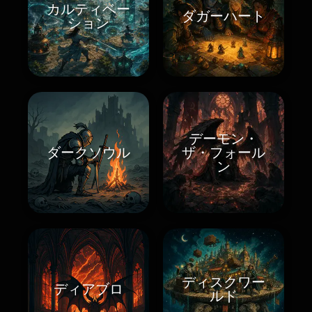
カルティベー
ダガーハート
ション
デーモン・
ダークソウル
ザ・フォール
ン
ディスクワー
ディアブロ
ルド