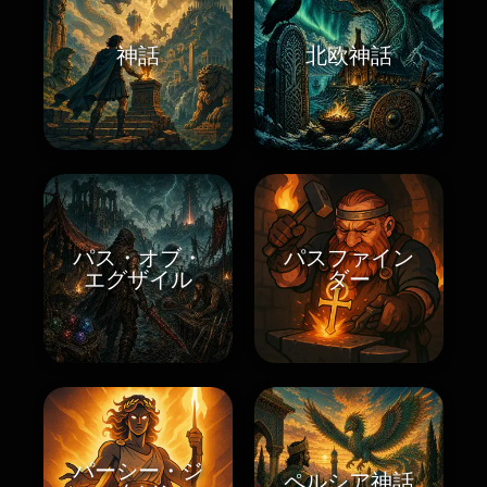
神話
北欧神話
パス・オブ・
パスファイン
エグザイル
ダー
パーシー・ジ
ペルシア神話