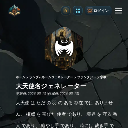
ログイン
アップグレード
ホーム
ランダムネームジェネレーター
ファンタジー
宗教
大天使名ジェネレーター
更新日: 2026-05-13 (作成日: 2026-05-13)
大天使 は ただ の 羽 の ある 存在 では ありませ
ん。 権威 を 帯びた 使者 であり、 境界 を 守る 番
人 であり、 癒やし手 であり、 時には 裁き手 で