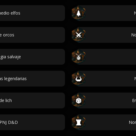
edio elfos
N
e orcos
No
ia salvaje
s legendarias
e lich
E
 PNJ D&D
Nom