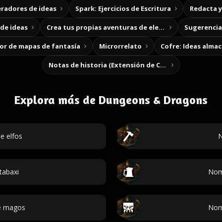
radores de ideas
Spark: Ejercicios de Escritura
Redacta 
de ideas
Crea tus propias aventuras de elección
Sugerencias
r de mapas de fantasía
Microrrelato
Cofre: Ideas alma
Notas de historia (Extensión de Chrome)
Explora más de Dungeons & Dragons
e elfos
N
tabaxi
Nom
e magos
Nom