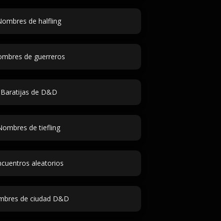
ombres de halfling
mbres de guerreros
Baratijas de D&D
Nombres de tiefling
ncuentros aleatorios
bres de ciudad D&D