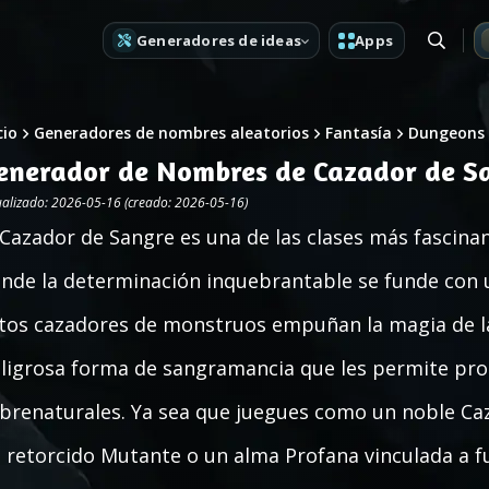
Generadores de ideas
Apps
cio
Generadores de nombres aleatorios
Fantasía
Dungeons 
enerador de Nombres de Cazador de S
ualizado: 2026-05-16 (creado: 2026-05-16)
 Cazador de Sangre es una de las clases más fascin
nde la determinación inquebrantable se funde con 
tos cazadores de monstruos empuñan la magia de l
ligrosa forma de sangramancia que les permite pro
brenaturales. Ya sea que juegues como un noble Ca
 retorcido Mutante o un alma Profana vinculada a f