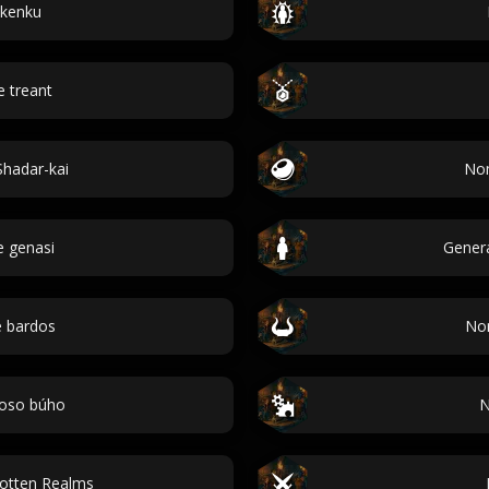
kenku
 treant
hadar-kai
Nom
 genasi
Gener
 bardos
No
oso búho
N
gotten Realms