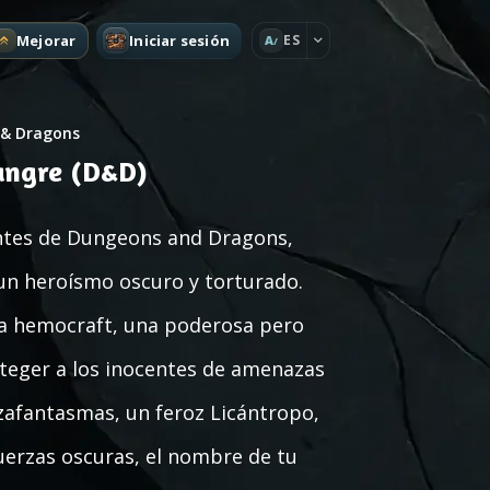
Mejorar
Iniciar sesión
ES
A
& Dragons
angre (D&D)
antes de Dungeons and Dragons,
un heroísmo oscuro y torturado.
a hemocraft, una poderosa pero
teger a los inocentes de amenazas
zafantasmas, un feroz Licántropo,
uerzas oscuras, el nombre de tu