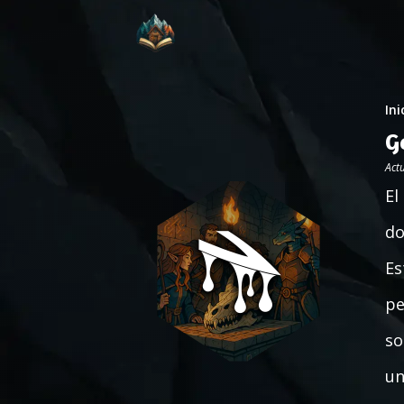
Ini
G
Act
El
do
Es
pe
so
un