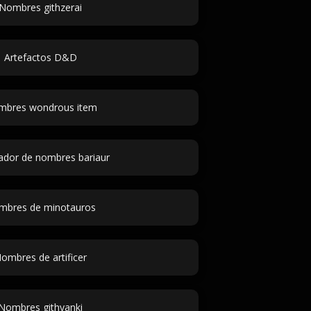
Nombres githzerai
Artefactos D&D
bres wondrous item
ador de nombres bariaur
mbres de minotauros
ombres de artificer
Nombres githyanki