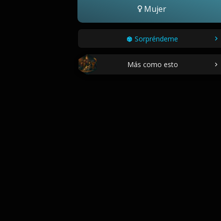
Mujer
Sorpréndeme
Más como esto