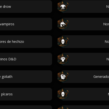
e drow
N
vampiros
Nom
res de hechizo
No
einos D&D
N
 goliath
Generado
 pícaros