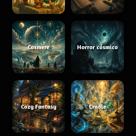
Cosmere
Horror cósmico
Cozy Fantasy
Cradle