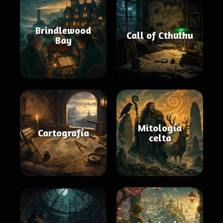
Brindlewood
Call of Cthulhu
Bay
Mitología
Cartografía
celta