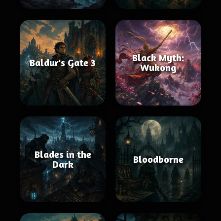
Black Myth:
Baldur's Gate 3
Wukong
Blades in the
Bloodborne
Dark