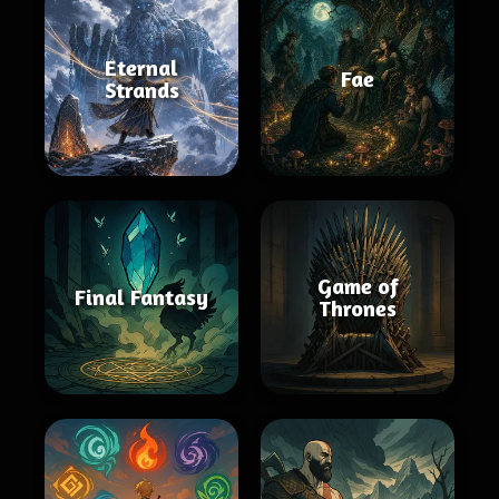
Eternal
Fae
Strands
Game of
Final Fantasy
Thrones