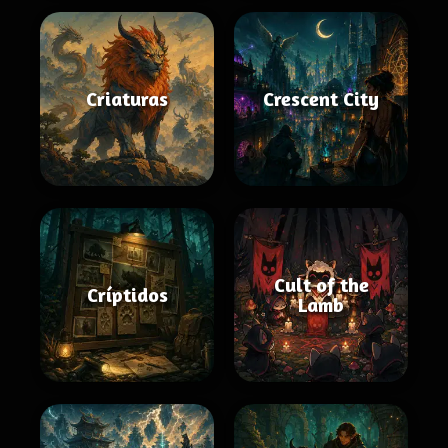
Criaturas
Crescent City
Cult of the
Críptidos
Lamb