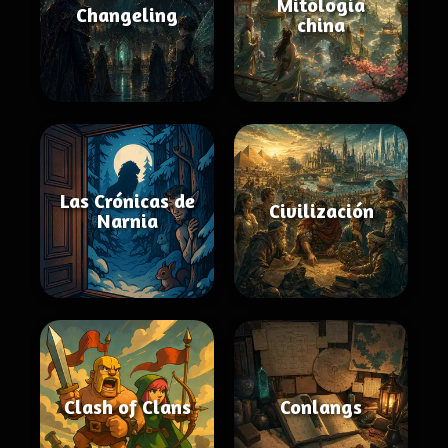
Mitología
Changeling
china
Las Crónicas de
Civilización
Narnia
Clash of Clans
Conlangs