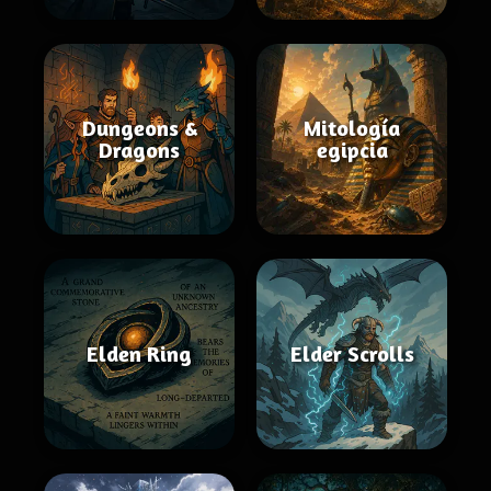
Dungeons &
Mitología
Dragons
egipcia
Elden Ring
Elder Scrolls