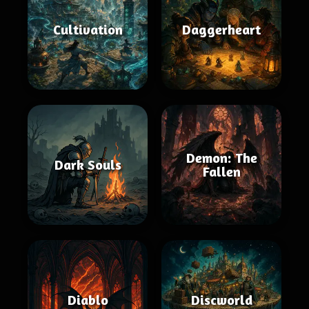
Cultivation
Daggerheart
Demon: The
Dark Souls
Fallen
Diablo
Discworld