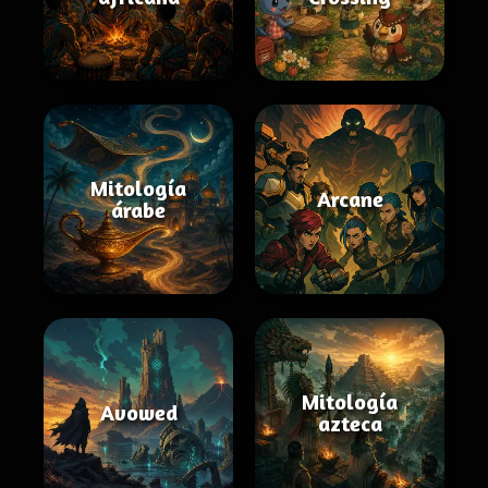
Mitología
Arcane
árabe
Mitología
Avowed
azteca