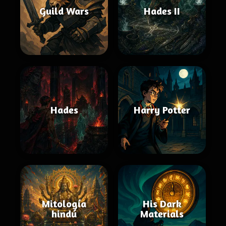
Guild Wars
Hades II
Hades
Harry Potter
Mitología
His Dark
hindú
Materials