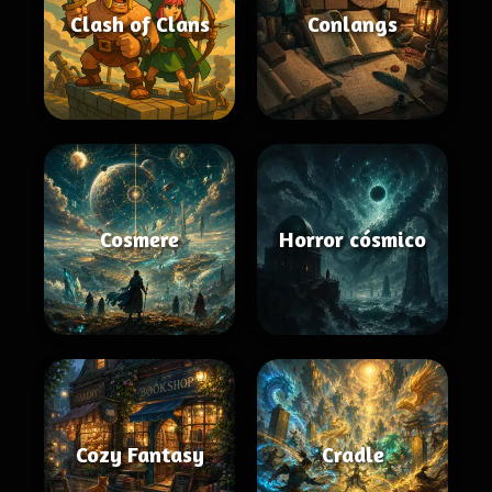
Clash of Clans
Conlangs
Cosmere
Horror cósmico
Cozy Fantasy
Cradle