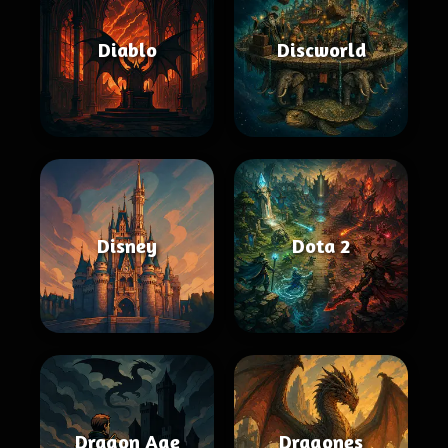
Diablo
Discworld
Disney
Dota 2
Dragon Age
Dragones