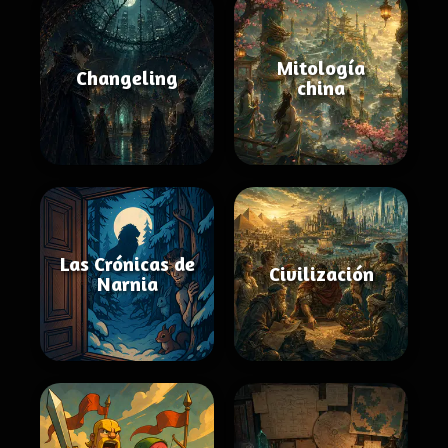
Mitología
Changeling
china
Las Crónicas de
Civilización
Narnia