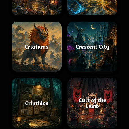
Criaturas
Crescent City
Cult of the
Críptidos
Lamb