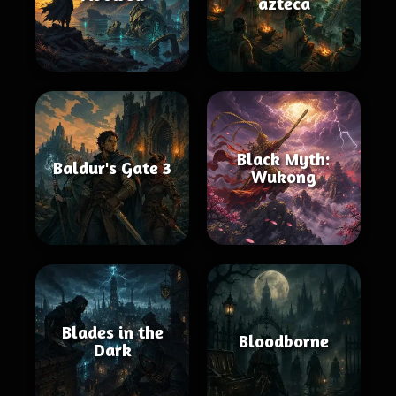
azteca
Black Myth:
Baldur's Gate 3
Wukong
Blades in the
Bloodborne
Dark