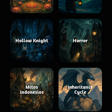
Hollow Knight
Horror
Mitos
Inheritance
indonesios
Cycle