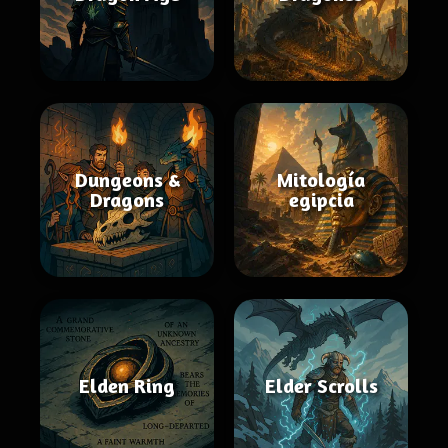
Dungeons &
Mitología
Dragons
egipcia
Elden Ring
Elder Scrolls