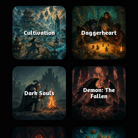
Cultivation
Daggerheart
Demon: The
Dark Souls
Fallen