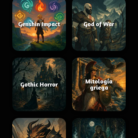
Genshin Impact
God of War
Mitología
Gothic Horror
griega