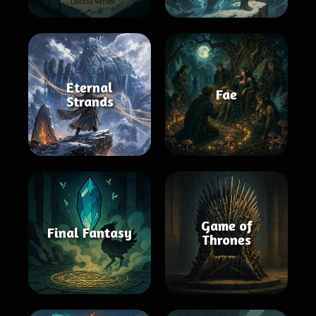
Eternal
Fae
Strands
Game of
Final Fantasy
Thrones