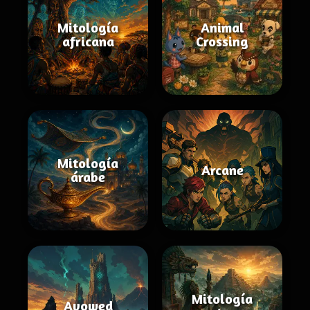
Mitología
Animal
africana
Crossing
Mitología
Arcane
árabe
Mitología
Avowed