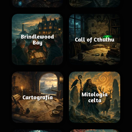
Brindlewood
Call of Cthulhu
Bay
Mitología
Cartografía
celta