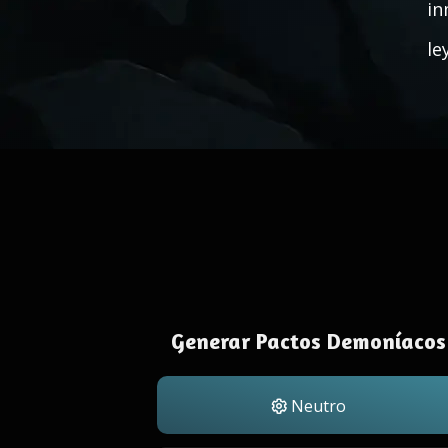
in
le
Generar Pactos Demoníacos
Neutro