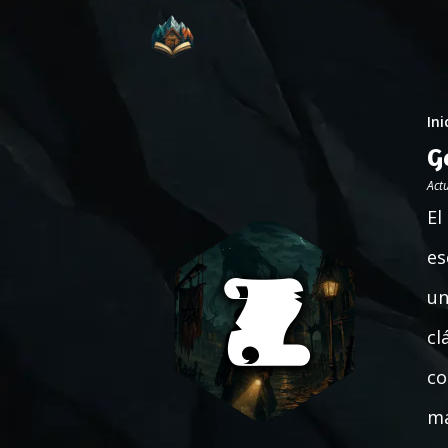
Ini
G
Act
El
es
un
cl
co
ma