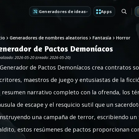
Generadores de ideas
Apps
cio
Generadores de nombres aleatorios
Fantasía
Horror
enerador de Pactos Demoníacos
ualizado: 2026-05-20 (creado: 2026-05-20)
 Generador de Pactos Demoníacos crea contratos so
critores, maestros de juego y entusiastas de la ficc
 resumen narrativo completo con la ofrenda, los té
áusula de escape y el resquicio sutil que un sacerdo
nstruyendo una campaña de terror, escribiendo un th
ldito, estos resúmenes de pactos proporcionan co