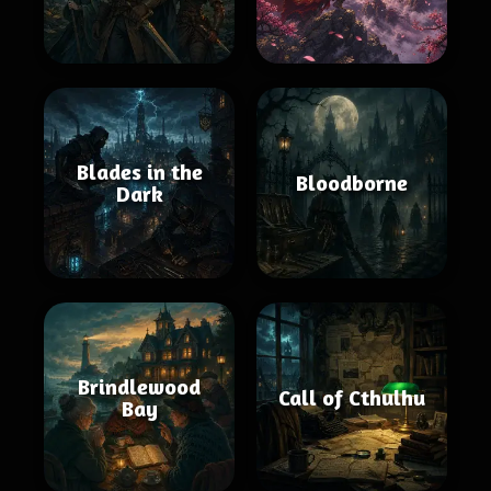
Blades in the
Bloodborne
Dark
Brindlewood
Call of Cthulhu
Bay