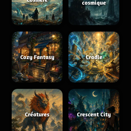
cosmique
Cozy Fantasy
Cradle
Créatures
Crescent City