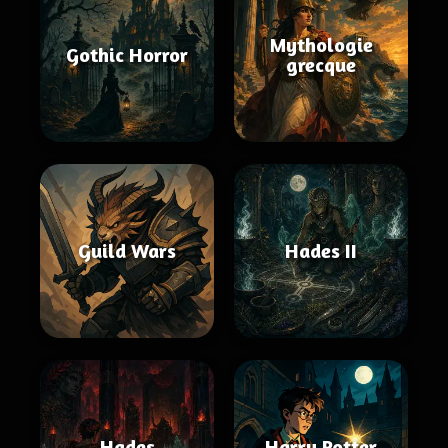
Mythologie
Gothic Horror
grecque
Guild Wars
Hades II
Hades
Harry Potter