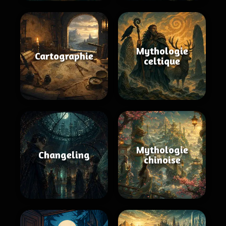
Mythologie
Cartographie
celtique
Mythologie
Changeling
chinoise