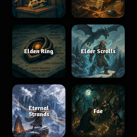
Elden Ring
Elder Scrolls
Eternal
Fae
Strands