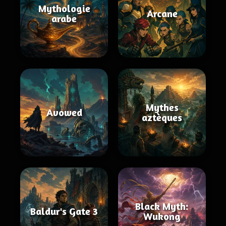
Mythologie
Arcane
arabe
Mythes
Avowed
aztèques
Black Myth:
Baldur's Gate 3
Wukong