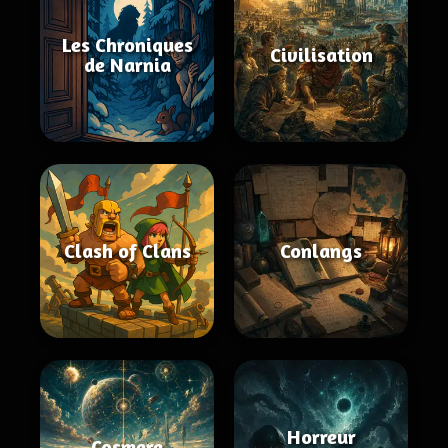
Les Chroniques
Civilisation
de Narnia
Clash of Clans
Conlangs
Horreur
Cosmere