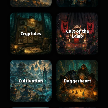
Cult of the
Cryptides
Lamb
Cultivation
Daggerheart