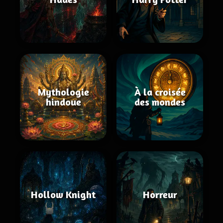
Mythologie
À la croisée
hindoue
des mondes
Hollow Knight
Horreur