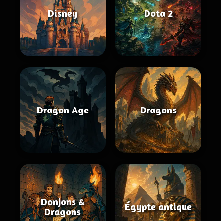
Disney
Dota 2
Dragon Age
Dragons
Donjons &
Égypte antique
Dragons