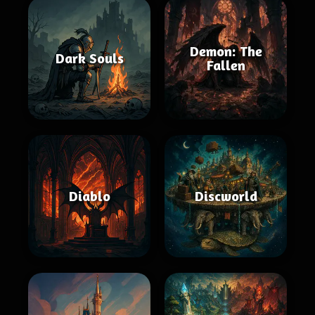
Demon: The
Dark Souls
Fallen
Diablo
Discworld