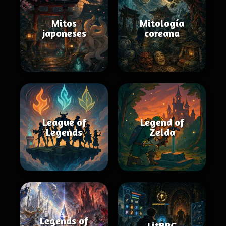
Mitos
Mitología
japoneses
coreana
League of
Legend of
Legends
Zelda
Legends of
LitRPG