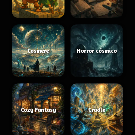
Cosmere
Horror cósmico
Cozy Fantasy
Cradle