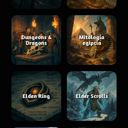
Dungeons &
Mitología
Dragons
egipcia
Elden Ring
Elder Scrolls