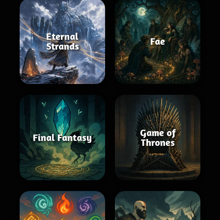
Eternal
Fae
Strands
Game of
Final Fantasy
Thrones