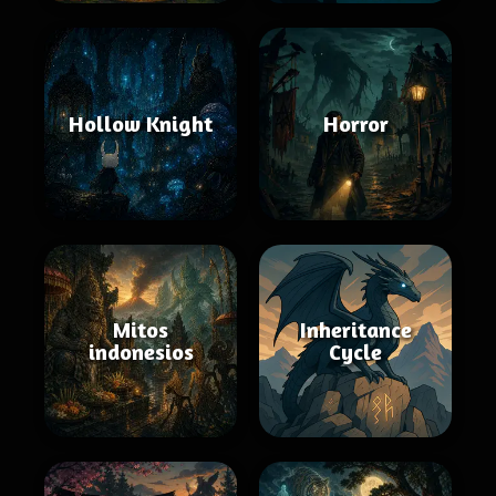
Hollow Knight
Horror
Mitos
Inheritance
indonesios
Cycle