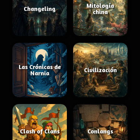
Mitología
Changeling
china
Las Crónicas de
Civilización
Narnia
Clash of Clans
Conlangs