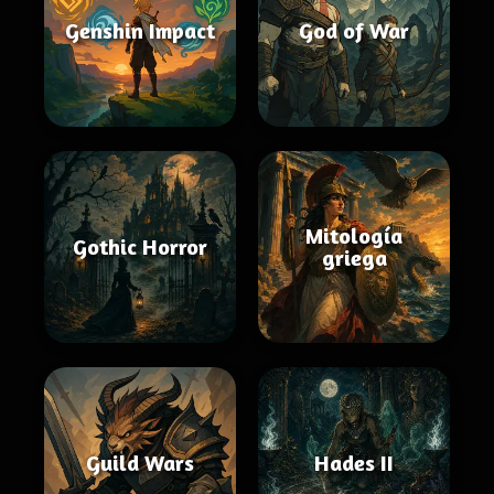
Genshin Impact
God of War
Mitología
Gothic Horror
griega
Guild Wars
Hades II