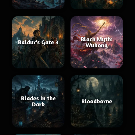
Black Myth:
Baldur's Gate 3
Wukong
Blades in the
Bloodborne
Dark