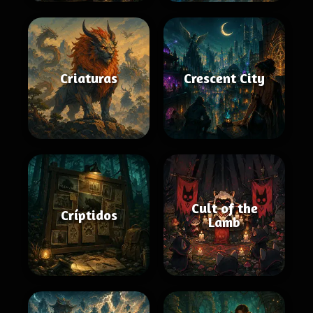
Criaturas
Crescent City
Cult of the
Críptidos
Lamb