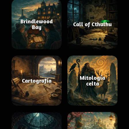
Brindlewood
Call of Cthulhu
Bay
Mitología
Cartografía
celta