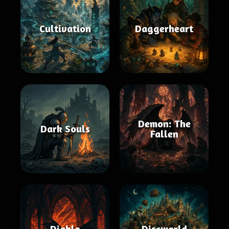
Cultivation
Daggerheart
Demon: The
Dark Souls
Fallen
Diablo
Discworld