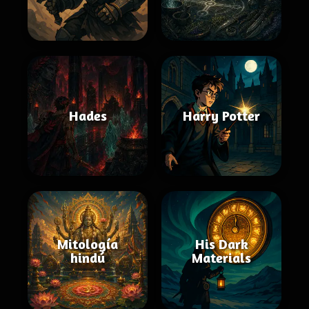
Hades
Harry Potter
Mitología
His Dark
hindú
Materials