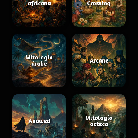
africana
Crossing
Mitología
Arcane
árabe
Mitología
Avowed
azteca