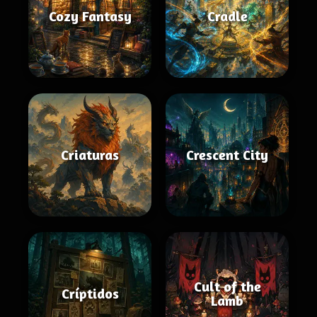
Cozy Fantasy
Cradle
Criaturas
Crescent City
Cult of the
Críptidos
Lamb