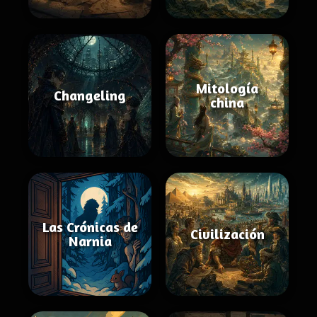
Mitología
Changeling
china
Las Crónicas de
Civilización
Narnia