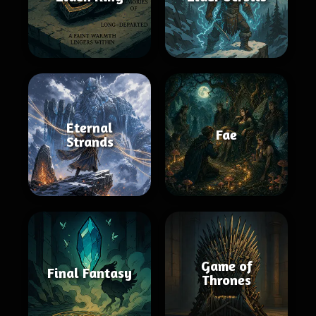
Eternal
Fae
Strands
Game of
Final Fantasy
Thrones