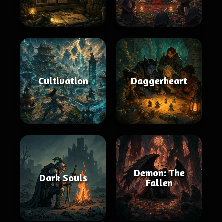
Cultivation
Daggerheart
Demon: The
Dark Souls
Fallen