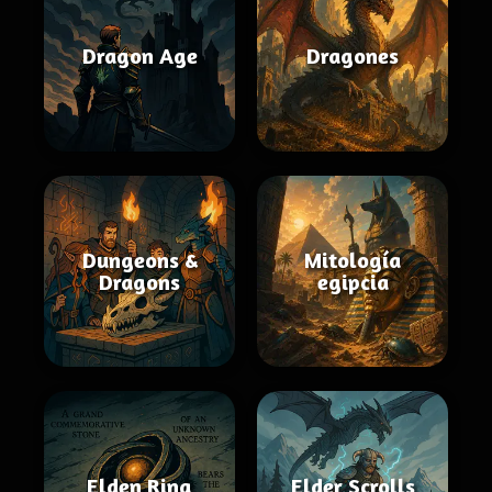
Dragon Age
Dragones
Dungeons &
Mitología
Dragons
egipcia
Elden Ring
Elder Scrolls