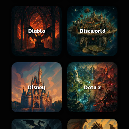
Diablo
Discworld
Disney
Dota 2