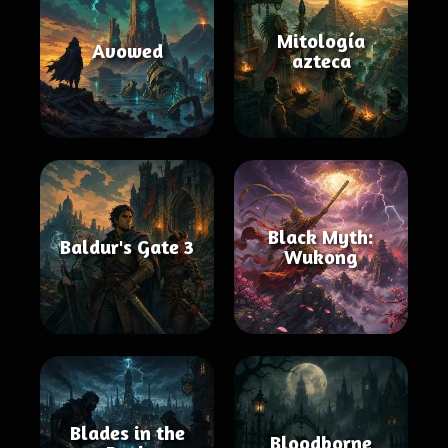
Mitología
Avowed
azteca
Black Myth:
Baldur's Gate 3
Wukong
Blades in the
Bloodborne