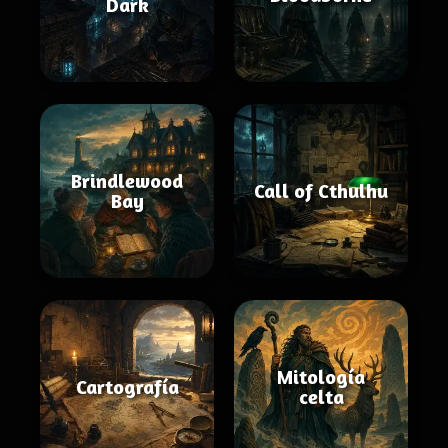
Dark
Brindlewood
Call of Cthulhu
Bay
Mitología
Cartografía
celta