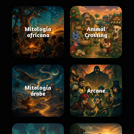
Mitología
Animal
africana
Crossing
Mitología
Arcane
árabe