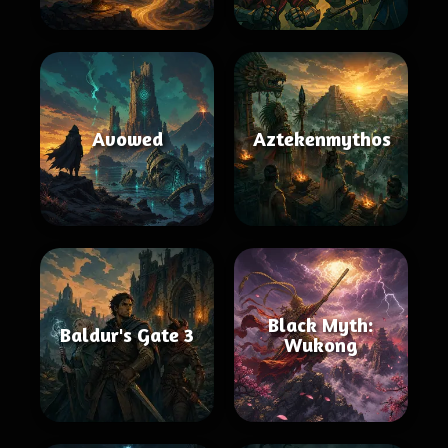
Avowed
Aztekenmythos
Black Myth:
Baldur's Gate 3
Wukong