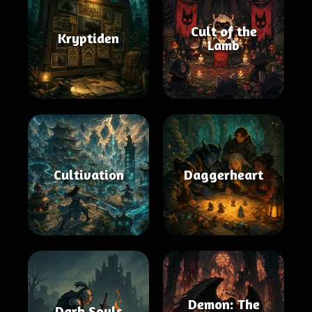
Cult of the
Kryptiden
Lamb
Cultivation
Daggerheart
Demon: The
Dark Souls