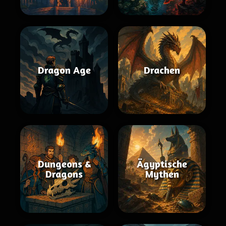
Dragon Age
Drachen
Dungeons &
Ägyptische
Dragons
Mythen