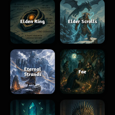
Elden Ring
Elder Scrolls
Eternal
Fae
Strands