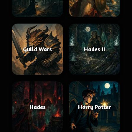
Guild Wars
Hades II
Hades
Harry Potter