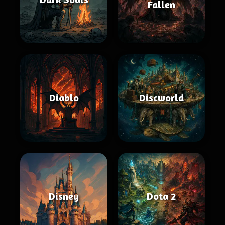
Fallen
Diablo
Discworld
Disney
Dota 2