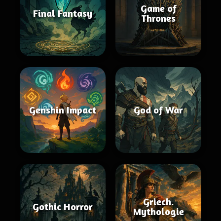
Game of
Final Fantasy
Thrones
Genshin Impact
God of War
Griech.
Gothic Horror
Mythologie