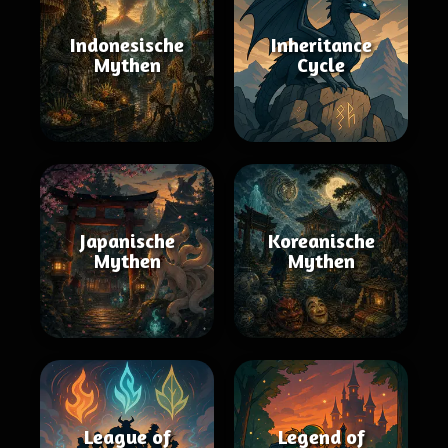
Indonesische
Inheritance
Mythen
Cycle
Japanische
Koreanische
Mythen
Mythen
League of
Legend of