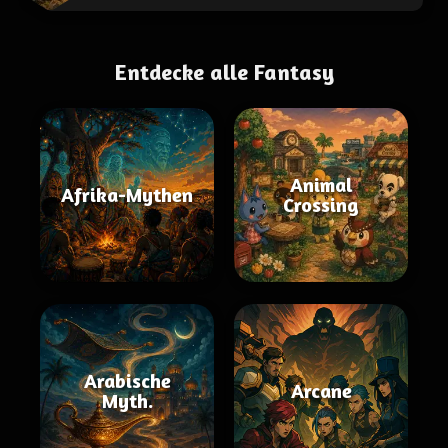
Entdecke alle Fantasy
Animal
Afrika-Mythen
Crossing
Arabische
Arcane
Myth.