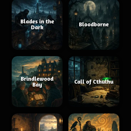
Blades in the
Bloodborne
Dark
Brindlewood
Call of Cthulhu
Bay