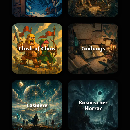
Clash of Clans
Conlangs
Kosmischer
Cosmere
Horror