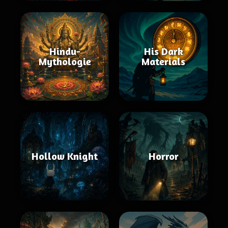
Hindu-
His Dark
Mythologie
Materials
Hollow Knight
Horror