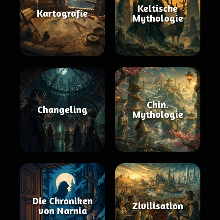
Keltische
Kartografie
Mythologie
Chin.
Changeling
Mythologie
Die Chroniken
Zivilisation
von Narnia