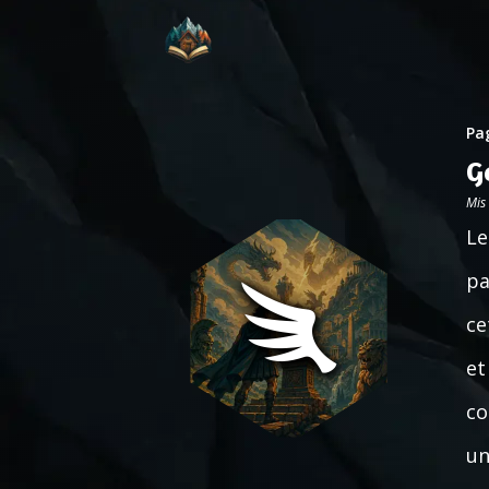
Pag
G
Mis
Le
pa
ce
et
co
un