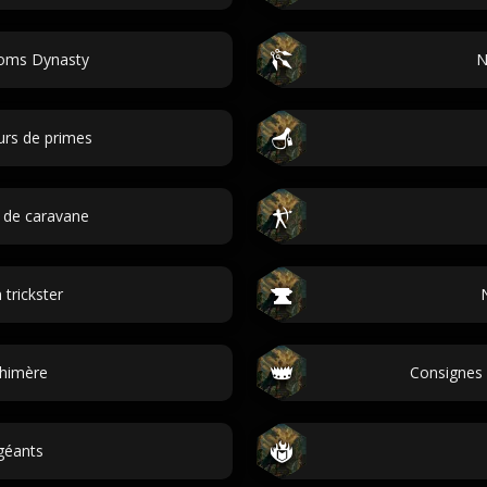
noms Dynasty
N
rs de primes
 de caravane
trickster
himère
Consignes
géants