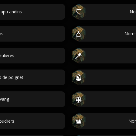
 apu andins
No
ns
Noms 
ulieres
 de poignet
wang
ucliers
Nom