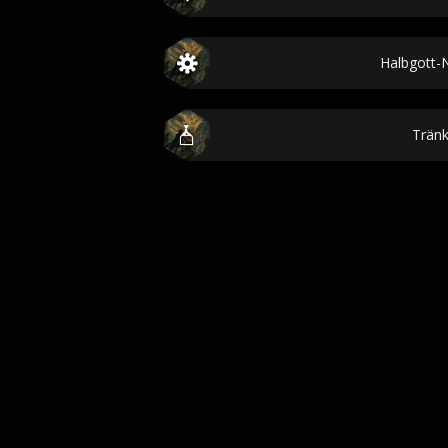
Halbgott
Trän