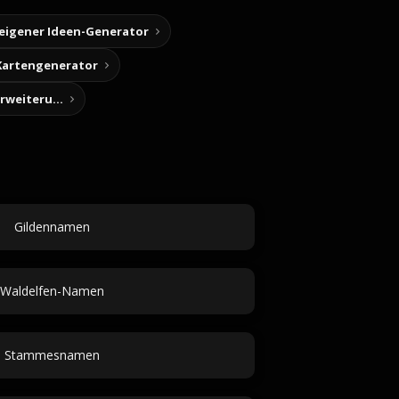
 eigener Ideen-Generator
Kartengenerator
Story-Notizen (Chrome-Erweiterung)
Gildennamen
Waldelfen-Namen
Stammesnamen