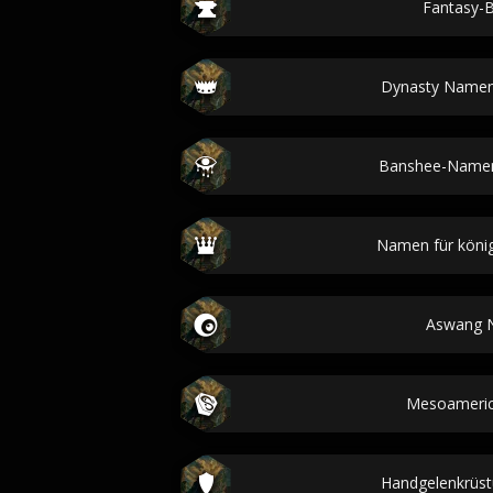
Fantasy-
Dynasty Namen
Banshee-Namen
Namen für könig
Aswang 
Mesoameric
Handgelenkrüs