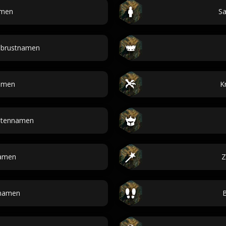
amen
Sa
mbrustnamen
amen
K
atennamen
namen
Z
namen