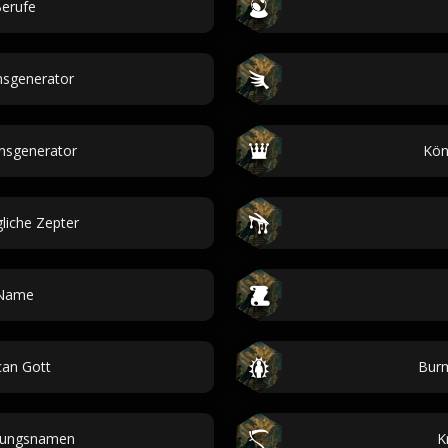
Berufe
sgenerator
sgenerator
Kön
liche Zepter
Name
an Gott
Burm
tungsnamen
K