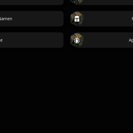
-Namen
ke
A