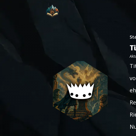
St
T
Aktu
Ti
vo
eh
Re
Ri
Nu