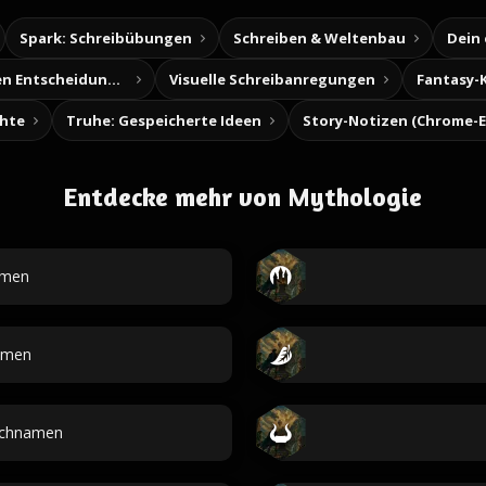
Spark: Schreibübungen
Schreiben & Weltenbau
Dein
Baue deine eigenen Entscheidungsabenteuer
Visuelle Schreibanregungen
Fantasy-
chte
Truhe: Gespeicherte Ideen
Entdecke mehr von Mythologie
amen
amen
uchnamen