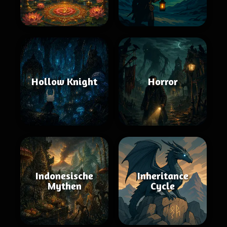
Hollow Knight
Horror
Indonesische
Inheritance
Mythen
Cycle