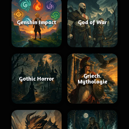
Genshin Impact
God of War
Griech.
Gothic Horror
Mythologie