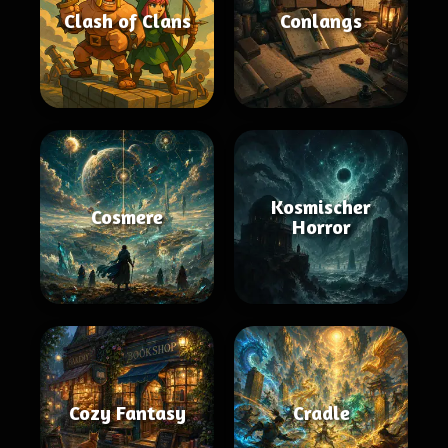
Clash of Clans
Conlangs
Kosmischer
Cosmere
Horror
Cozy Fantasy
Cradle