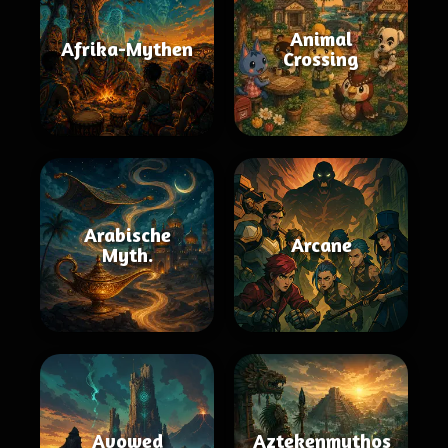
Animal
Afrika-Mythen
Crossing
Arabische
Arcane
Myth.
Avowed
Aztekenmythos