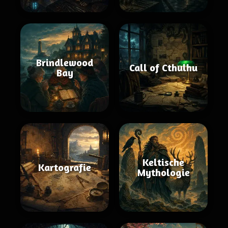
Brindlewood
Call of Cthulhu
Bay
Keltische
Kartografie
Mythologie