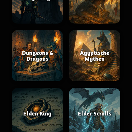
Dungeons &
Ägyptische
Dragons
Mythen
Elden Ring
Elder Scrolls