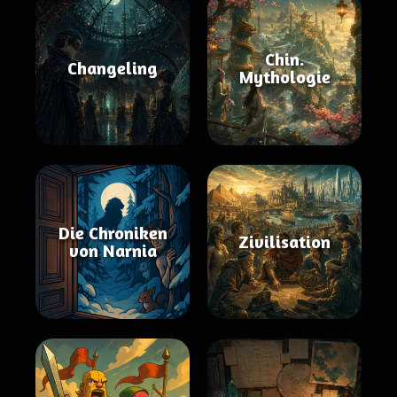
Chin.
Changeling
Mythologie
Die Chroniken
Zivilisation
von Narnia