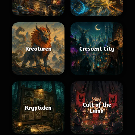
Kreaturen
Crescent City
Cult of the
Kryptiden
Lamb