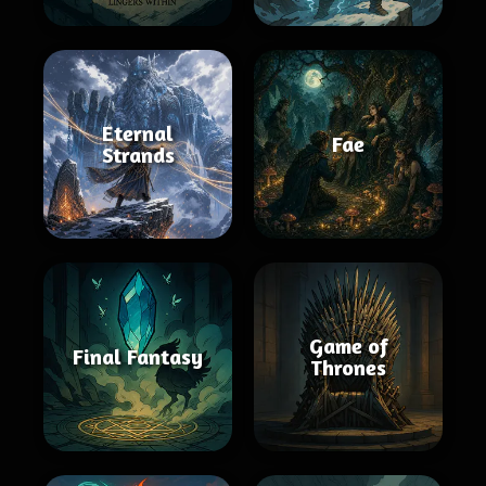
Eternal
Fae
Strands
Game of
Final Fantasy
Thrones