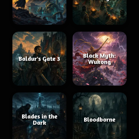
Black Myth:
Baldur's Gate 3
Wukong
Blades in the
Bloodborne
Dark