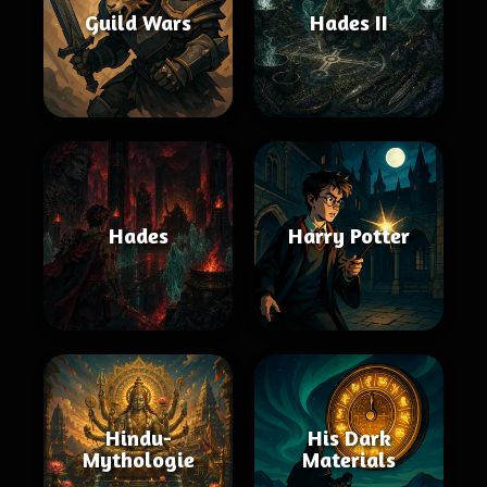
Guild Wars
Hades II
Hades
Harry Potter
Hindu-
His Dark
Mythologie
Materials