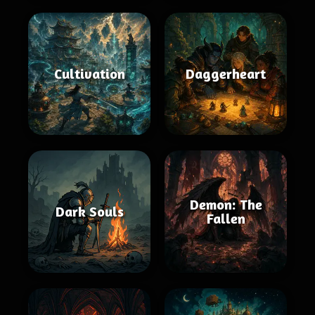
Cultivation
Daggerheart
Demon: The
Dark Souls
Fallen