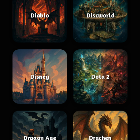
Diablo
Discworld
Disney
Dota 2
Dragon Age
Drachen