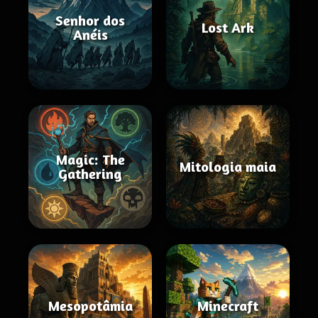
Senhor dos
Lost Ark
Anéis
Magic: The
Mitologia maia
Gathering
Mesopotâmia
Minecraft