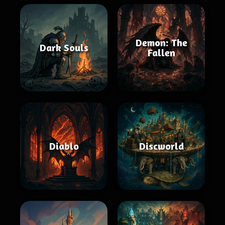
Demon: The
Dark Souls
Fallen
Diablo
Discworld