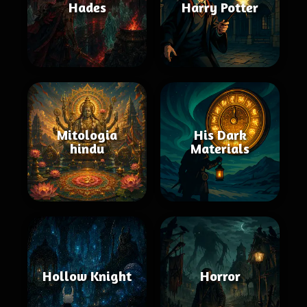
Hades
Harry Potter
Mitologia
His Dark
hindu
Materials
Hollow Knight
Horror