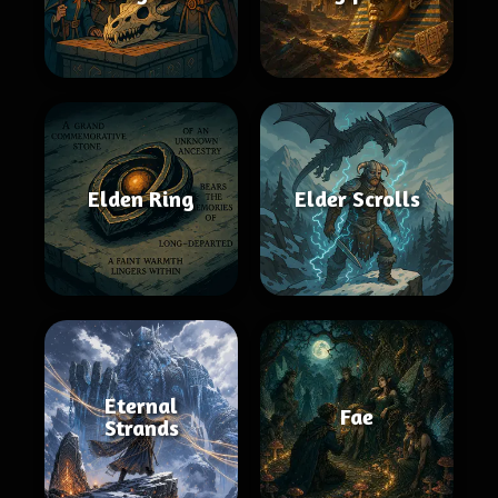
Elden Ring
Elder Scrolls
Eternal
Fae
Strands