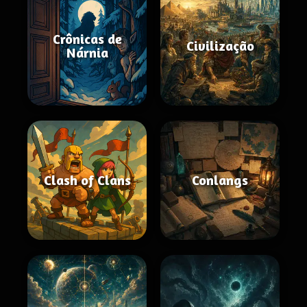
Crônicas de
Civilização
Nárnia
Clash of Clans
Conlangs