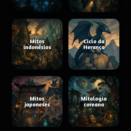
Mitos
Ciclo da
indonésios
Herança
Mitos
Mitologia
japoneses
coreana