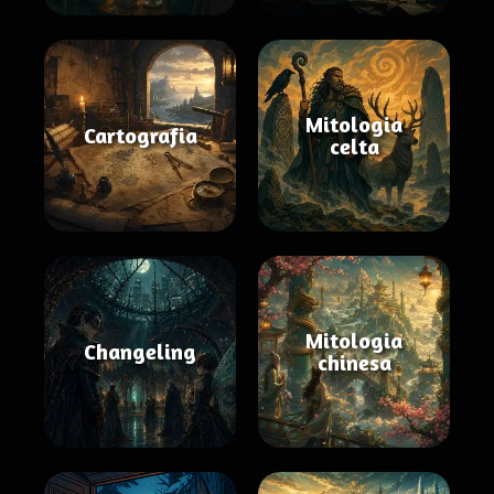
Mitologia
Cartografia
celta
Mitologia
Changeling
chinesa