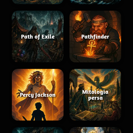
Path of Exile
Pathfinder
Mitologia
Percy Jackson
persa