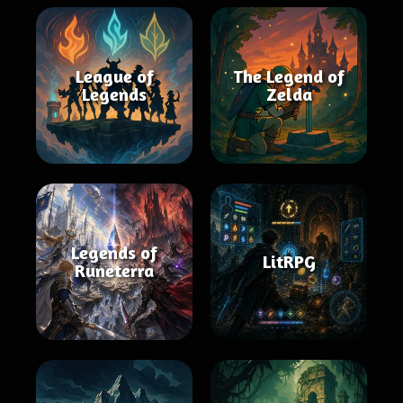
League of
The Legend of
Legends
Zelda
Legends of
LitRPG
Runeterra