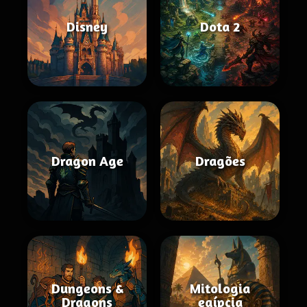
Disney
Dota 2
Dragon Age
Dragões
Dungeons &
Mitologia
Dragons
egípcia