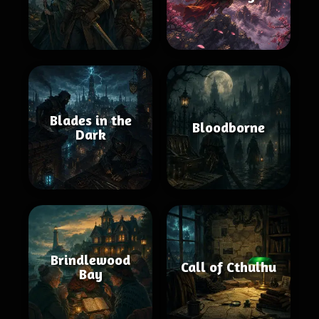
Blades in the
Bloodborne
Dark
Brindlewood
Call of Cthulhu
Bay