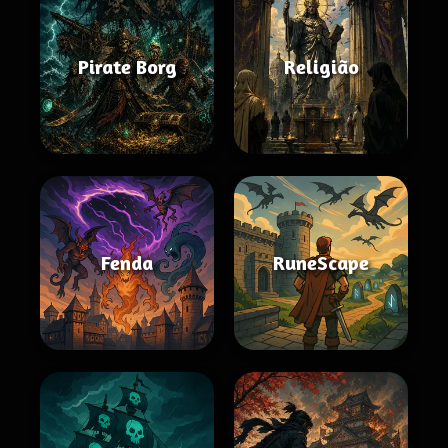
Pirate Borg
Religião
Fenda
RuneScape