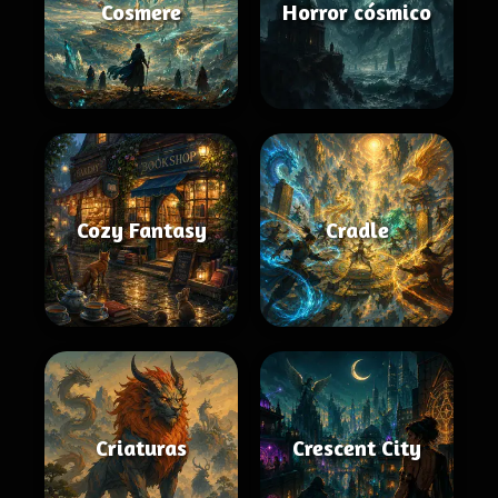
Cosmere
Horror cósmico
Cozy Fantasy
Cradle
Criaturas
Crescent City