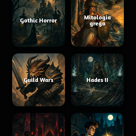
Mitologia
Gothic Horror
grega
Guild Wars
Hades II