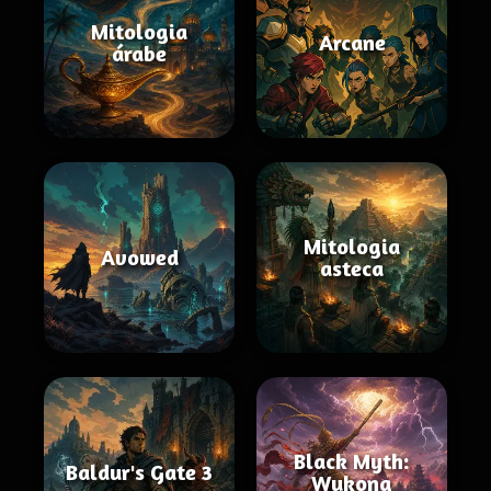
Mitologia
Arcane
árabe
Mitologia
Avowed
asteca
Black Myth:
Baldur's Gate 3
Wukong