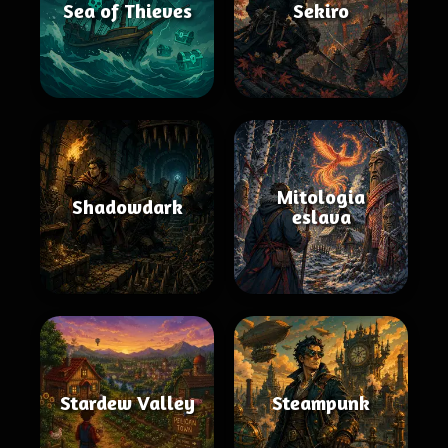
Sea of Thieves
Sekiro
Mitologia
Shadowdark
eslava
Stardew Valley
Steampunk