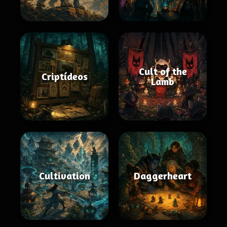
Cult of the
Criptídeos
Lamb
Cultivation
Daggerheart