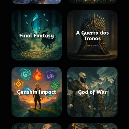
A Guerra dos
Final Fantasy
Tronos
Genshin Impact
God of War