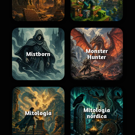
Monster
Mistborn
Hunter
Mitologia
Mitologia
nórdica