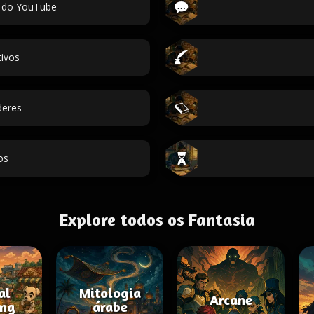
 do YouTube
ivos
deres
os
Explore todos os Fantasia
al
Mitologia
Arcane
ing
árabe