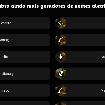
ubra ainda mais geradores de nomes aleat
escrita
ersonagem
 elfo
No
ictionary
enredo
Ma