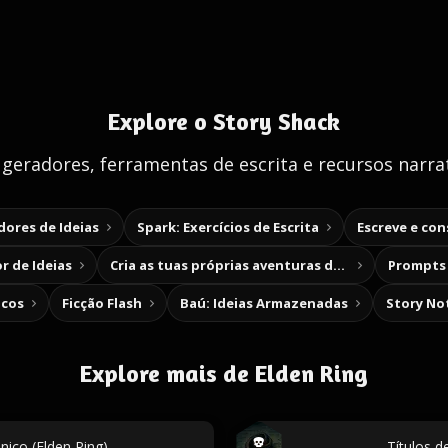
Explore o Story Shack
 geradores, ferramentas de escrita e recursos narrat
ores de Ideias
Spark: Exercícios de Escrita
Escreve e co
r de Ideias
Cria as tuas próprias aventuras de escolha
Prompts 
icos
Ficção Flash
Baú: Ideias Armazenadas
Story No
Explore mais de Elden Ring
ico (Elden Ring)
Títulos d