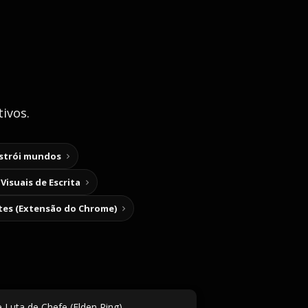
ivos.
nstrói mundos
Visuais de Escrita
tes (Extensão do Chrome)
e Luta de Chefe (Elden Ring)