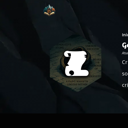
Iní
G
Atu
Cr
so
cr