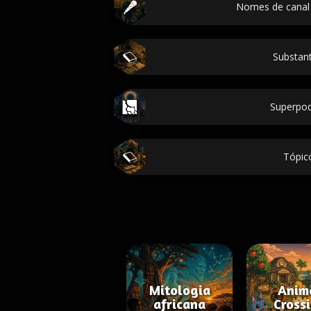
Nomes de canal
Substant
Superpo
Tópic
Mitologia
Anim
africana
Cross