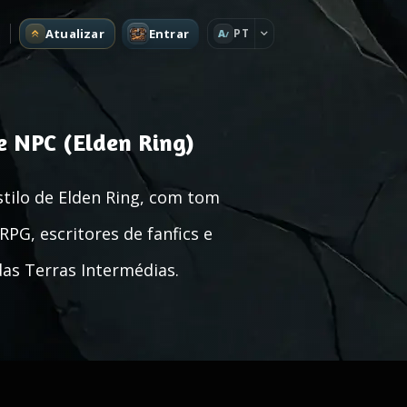
Atualizar
Entrar
PT
A
e NPC (Elden Ring)
stilo de Elden Ring, com tom
PG, escritores de fanfics e
das Terras Intermédias.