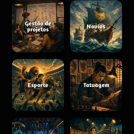
Gestão de
Navios
projetos
Esporte
Tatuagem