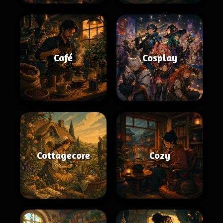
Café
Cosplay
Cottagecore
Cozy