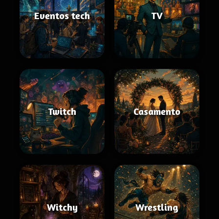
Eventos tech
TV
Twitch
Casamento
Witchy
Wrestling