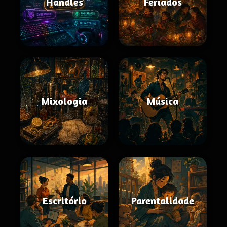
Handles
Feriados
Mixologia
Música
Escritório
Parentalidade