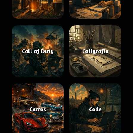
Call of Duty
Caligrafia
Carros
Code