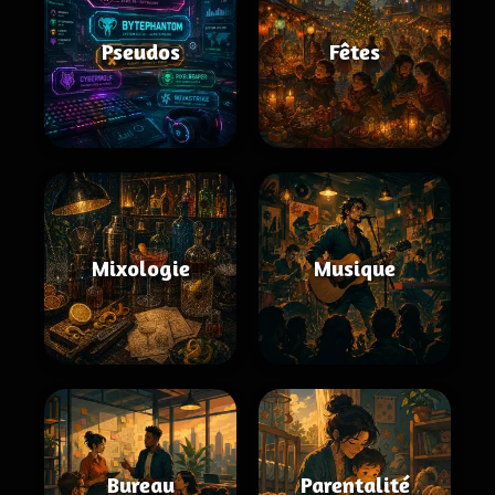
Pseudos
Fêtes
Mixologie
Musique
Bureau
Parentalité