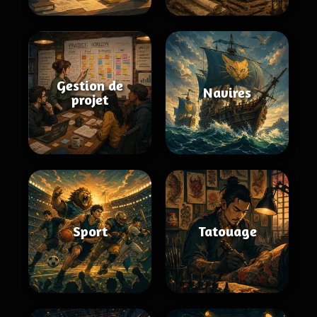
Gestion de
Navires
projet
Sport
Tatouage