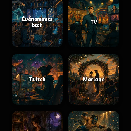
Événements
TV
tech
Twitch
Mariage