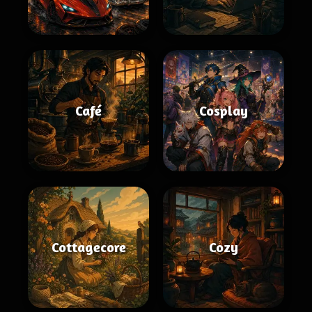
Café
Cosplay
Cottagecore
Cozy