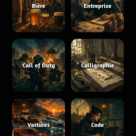
Bière
Entreprise
Call of Duty
Calligraphie
Voitures
Code