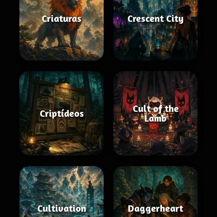
Criaturas
Crescent City
Cult of the
Criptídeos
Lamb
Cultivation
Daggerheart