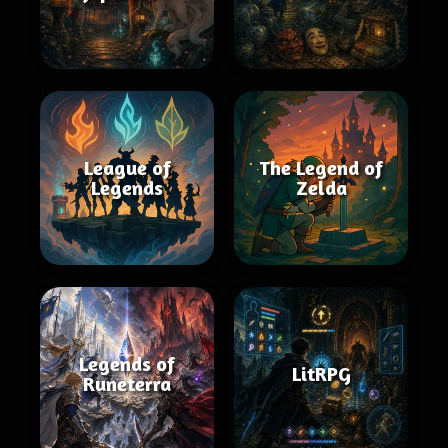
League of
The Legend of
Legends
Zelda
Legends of
LitRPG
Runeterra