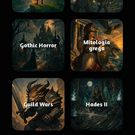
Mitologia
Gothic Horror
grega
Guild Wars
Hades II