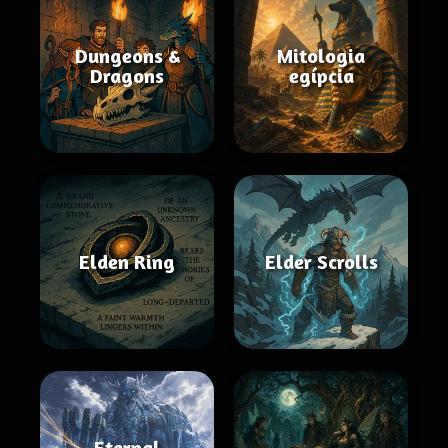
Dungeons &
Mitologia
Dragons
egípcia
Elden Ring
Elder Scrolls
Eternal