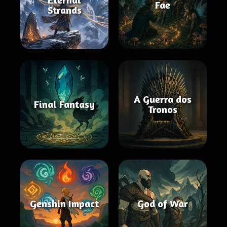
Fae
Strands
A Guerra dos
Final Fantasy
Tronos
Genshin Impact
God of War