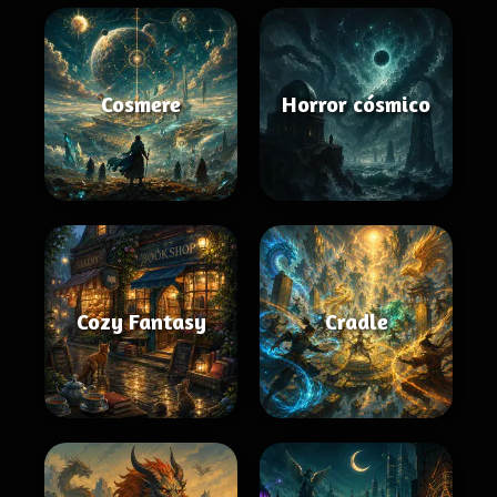
Cosmere
Horror cósmico
Cozy Fantasy
Cradle