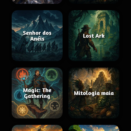
Senhor dos
Lost Ark
Anéis
Magic: The
Mitologia maia
Gathering