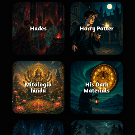
Hades
Harry Potter
Mitologia
His Dark
hindu
Materials