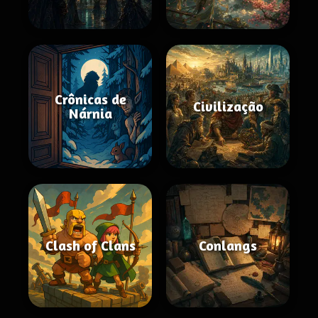
Crônicas de
Civilização
Nárnia
Clash of Clans
Conlangs