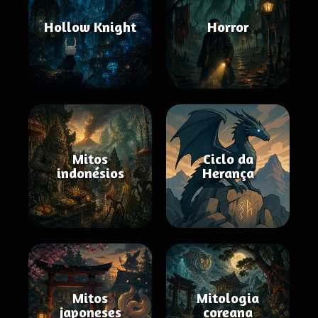
Hollow Knight
Horror
Mitos
Ciclo da
indonésios
Herança
Mitos
Mitologia
japoneses
coreana