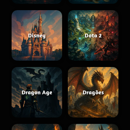
Disney
Dota 2
Dragon Age
Dragões