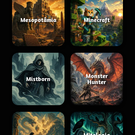
Mesopotâmia
Minecraft
Monster
Mistborn
Hunter
Mitologia