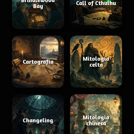
Call of Cthulhu
Bay
Mitologia
Cartografia
celta
Mitologia
Changeling
chinesa