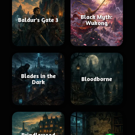
Black Myth:
Baldur's Gate 3
Wukong
Blades in the
Bloodborne
Dark
Brindlewood