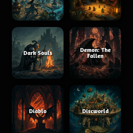
Demon: The
Dark Souls
Fallen
Diablo
Discworld