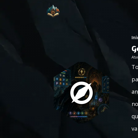
Iní
G
Atu
To
pa
an
no
qu
va