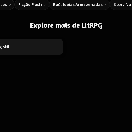
icos
Ficção Flash
Baú: Ideias Armazenadas
Story No
Explore mais de LitRPG
g skill