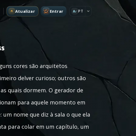
Atualizar
Entrar
PT
A
ss
uns cores são arquitetos
imeiro delver curioso; outros são
b as quais dormem. O gerador de
cionam para aquele momento em
: um nome que diz à sala o que ela
onta para colar em um capítulo, um