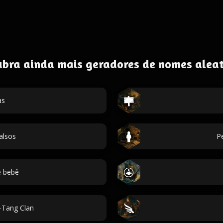
ubra ainda mais geradores de nomes aleat
as
alsos
P
 bebê
Tang Clan