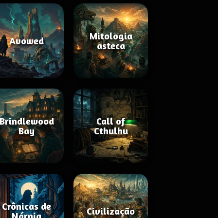
Mitologia
Avowed
asteca
Brindlewood
Call of
Bay
Cthulhu
Crônicas de
Civilização
Nárnia