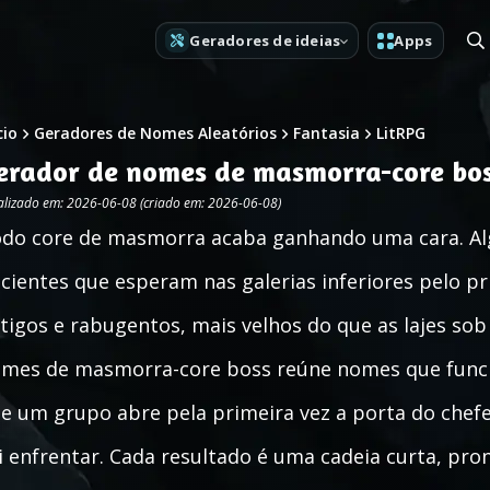
Geradores de ideias
Apps
cio
Geradores de Nomes Aleatórios
Fantasia
LitRPG
erador de nomes de masmorra-core bo
alizado em: 2026-06-08 (criado em: 2026-06-08)
do core de masmorra acaba ganhando uma cara. Alg
cientes que esperam nas galerias inferiores pelo pr
tigos e rabugentos, mais velhos do que as lajes so
mes de masmorra-core boss reúne nomes que fun
e um grupo abre pela primeira vez a porta do chefe
i enfrentar. Cada resultado é uma cadeia curta, pr