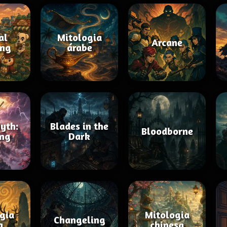
al
Mitologia
Arcane
ing
árabe
yth:
Blades in the
Bloodborne
ng
Dark
gia
Mitologia
Changeling
a
chinesa