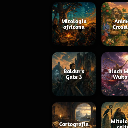
Mitologia
Anim
africana
Cross
Baldur's
Black M
Gate 3
Wuko
Mitolo
Cartografia
celt