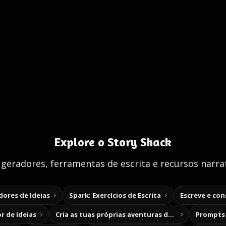
Explore o Story Shack
 geradores, ferramentas de escrita e recursos narrat
ores de Ideias
Spark: Exercícios de Escrita
Escreve e co
r de Ideias
Cria as tuas próprias aventuras de escolha
Prompts 