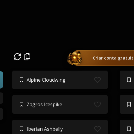
Criar conta gratui
Alpine Cloudwing
Zagros Icespike
Iberian Ashbelly