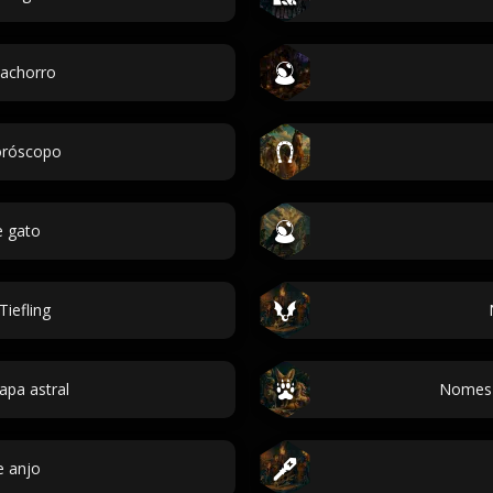
achorro
oróscopo
 gato
iefling
apa astral
Nomes 
 anjo