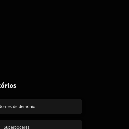
órios
Nomes de demônio
Superpoderes