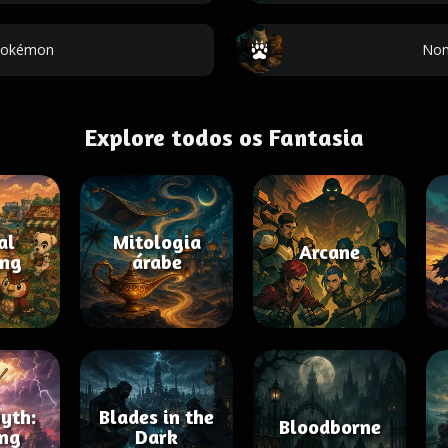
Pokémon
Nom
Explore todos os Fantasia
al
Mitologia
Arcane
ing
árabe
yth:
Blades in the
Bloodborne
ng
Dark