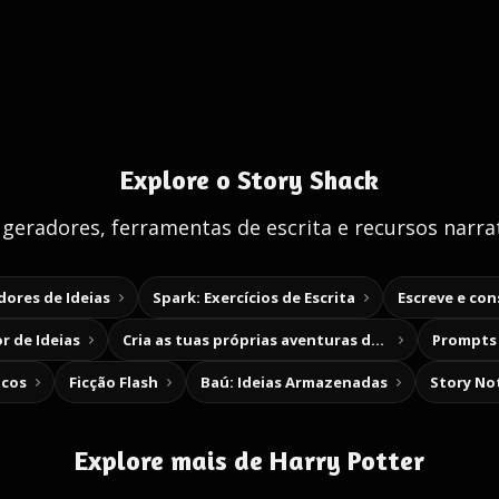
Explore o Story Shack
 geradores, ferramentas de escrita e recursos narrat
ores de Ideias
Spark: Exercícios de Escrita
Escreve e co
r de Ideias
Cria as tuas próprias aventuras de escolha
Prompts 
icos
Ficção Flash
Baú: Ideias Armazenadas
Story No
Explore mais de Harry Potter