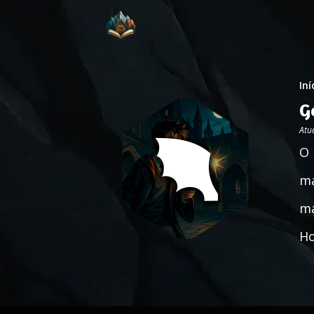
Iní
G
Atu
O 
ma
ma
Ho