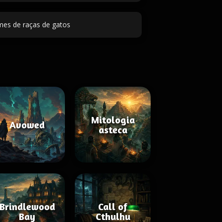
es de raças de gatos
Mitologia
Avowed
asteca
Brindlewood
Call of
Bay
Cthulhu