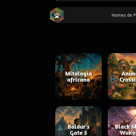
Nomes de 
Mitologia
Anim
africana
Cross
Baldur's
Black M
Gate 3
Wuko