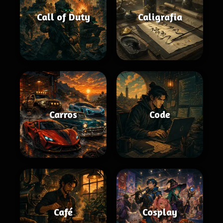
Call of Duty
Caligrafia
Carros
Code
Café
Cosplay