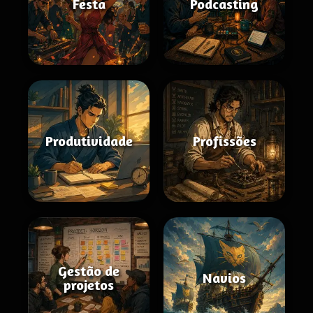
Festa
Podcasting
Produtividade
Profissões
Gestão de
Navios
projetos