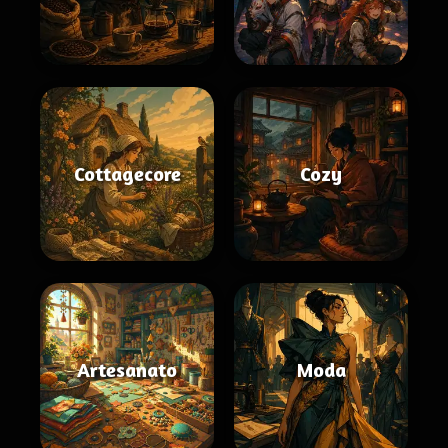
Cottagecore
Cozy
Artesanato
Moda