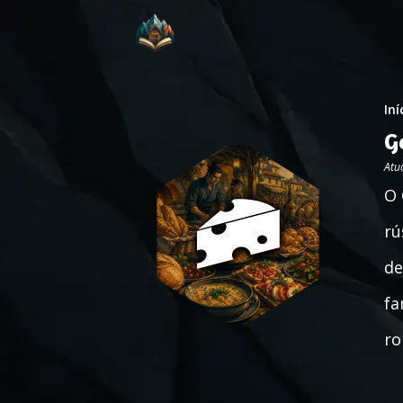
Iní
G
Atu
O 
rú
de
fa
ro