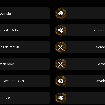
comida
ores de Boba
Gerado
as de familia
Gerad
men bowl
Gerad
 Dave the Diver
Gerado
 rub BBQ