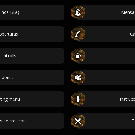
lhos BBQ
Mensag
oberturas
Ca
hi rolls
e donut
sting menu
Instruç
s de croissant
T