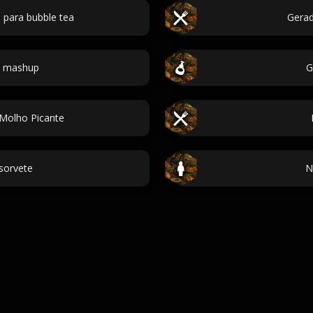
 para bubble tea
Gerad
t mashup
G
Molho Picante
sorvete
N