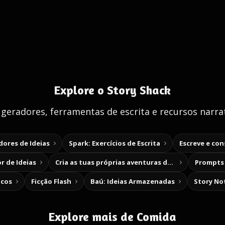
Explore o Story Shack
 geradores, ferramentas de escrita e recursos narrat
ores de Ideias
Spark: Exercícios de Escrita
Escreve e co
r de Ideias
Cria as tuas próprias aventuras de escolha
Prompts 
icos
Ficção Flash
Baú: Ideias Armazenadas
Story No
Explore mais de Comida