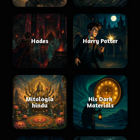
Hades
Harry Potter
Mitologia
His Dark
hindu
Materials