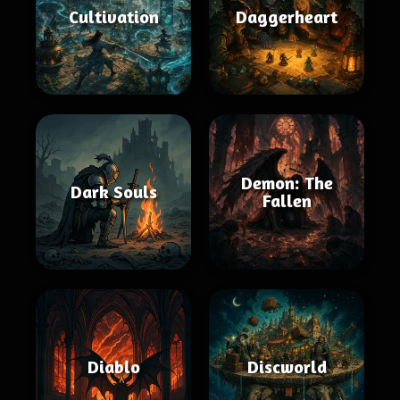
Cultivation
Daggerheart
Demon: The
Dark Souls
Fallen
Diablo
Discworld