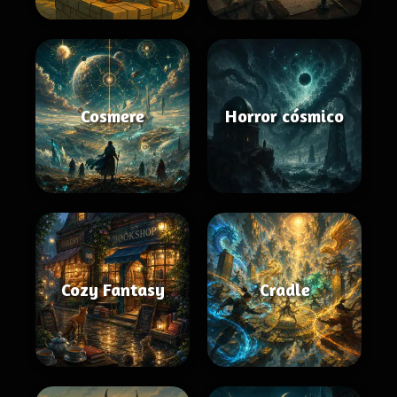
Cosmere
Horror cósmico
Cozy Fantasy
Cradle