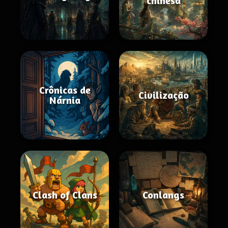
chinesa
Crônicas de
Civilização
Nárnia
Clash of Clans
Conlangs