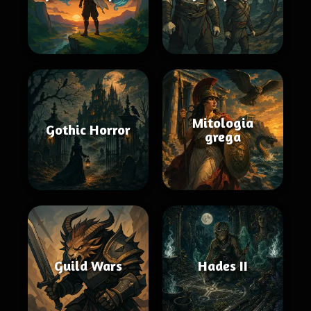
Mitologia
Gothic Horror
grega
Guild Wars
Hades II