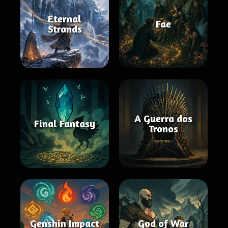
Eternal
Fae
Strands
A Guerra dos
Final Fantasy
Tronos
Genshin Impact
God of War