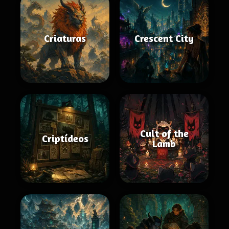
Criaturas
Crescent City
Cult of the
Criptídeos
Lamb