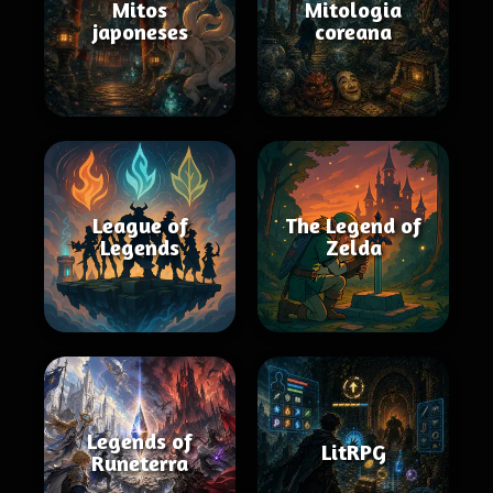
Mitos
Mitologia
japoneses
coreana
League of
The Legend of
Legends
Zelda
Legends of
LitRPG
Runeterra