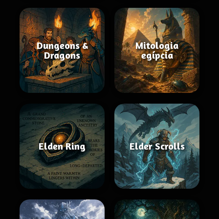
Dungeons &
Mitologia
Dragons
egípcia
Elden Ring
Elder Scrolls