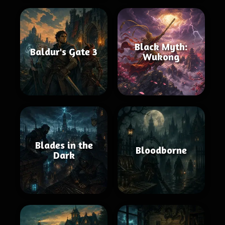
Black Myth:
Baldur's Gate 3
Wukong
Blades in the
Bloodborne
Dark