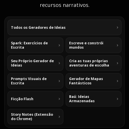
recursos narrativos.
Todos os Geradores de Ideias
Spark: Exercícios de
Escreve e constrói
Escrita
mundos
Seu Próprio Gerador de
Cria as tuas próprias
Ideias
aventuras de escolha
Prompts Visuais de
Gerador de Mapas
Escrita
Fantásticos
Baú: Ideias
Ficção Flash
Armazenadas
Story Notes (Extensão
do Chrome)