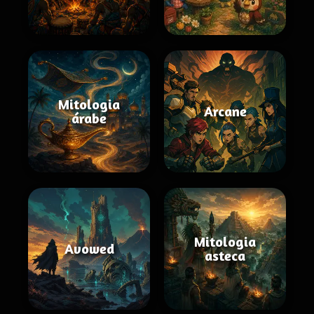
Mitologia
Arcane
árabe
Mitologia
Avowed
asteca