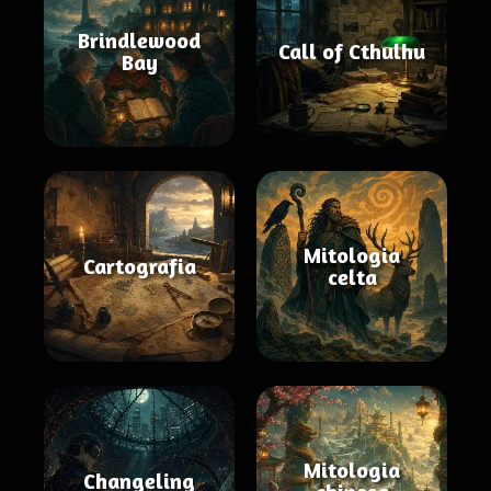
Brindlewood
Call of Cthulhu
Bay
Mitologia
Cartografia
celta
Mitologia
Changeling