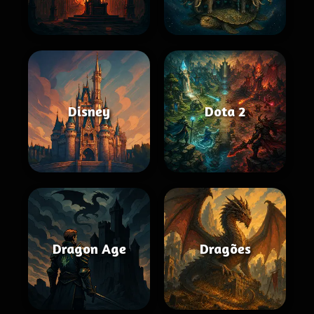
Disney
Dota 2
Dragon Age
Dragões