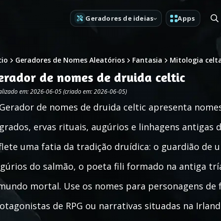
Geradores de ideias
Apps
cio
Geradores de Nomes Aleatórios
Fantasia
Mitologia celt
erador de nomes de druida celtic
alizado em: 2026-06-05 (criado em: 2026-06-05)
Gerador de nomes de druida celtic apresenta nomes
grados, ervas rituais, augúrios e linhagens antigas
flete uma fatia da tradição druídica: o guardião de u
gúrios do salmão, o poeta fili formado na antiga trí
mundo mortal. Use os nomes para personagens de fa
otagonistas de RPG ou narrativas situadas na Irlanda