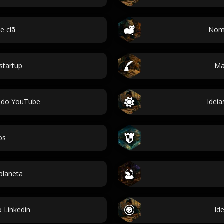
e clã
Nome
startup
Ma
 do YouTube
Idei
os
planeta
 Linkedin
Id