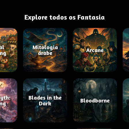
Explore todos os Fantasia
al
Mitologia
Arcane
ing
árabe
yth:
Blades in the
Bloodborne
ng
Dark