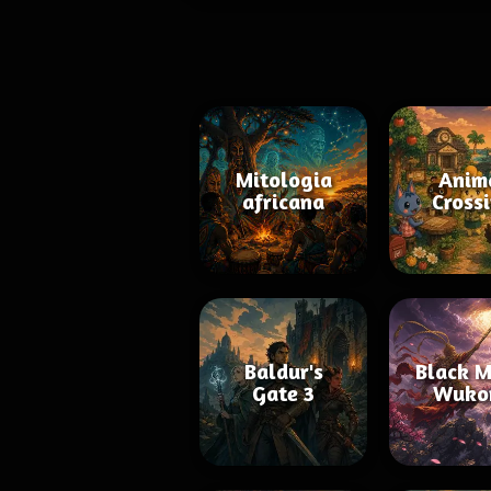
Mitologia
Anim
africana
Cross
Baldur's
Black M
Gate 3
Wuko