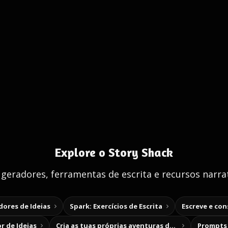
Explore o Story Shack
 geradores, ferramentas de escrita e recursos narrat
ores de Ideias
Spark: Exercícios de Escrita
Escreve e co
r de Ideias
Cria as tuas próprias aventuras de escolha
Prompts 