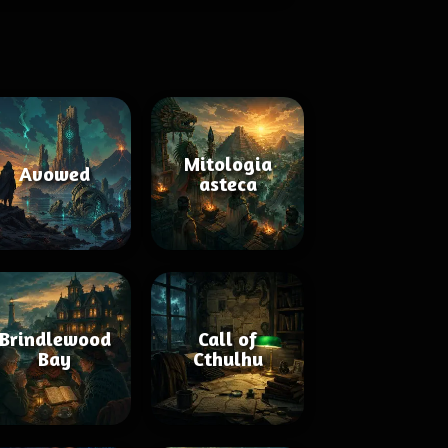
Mitologia
Avowed
asteca
Brindlewood
Call of
Bay
Cthulhu