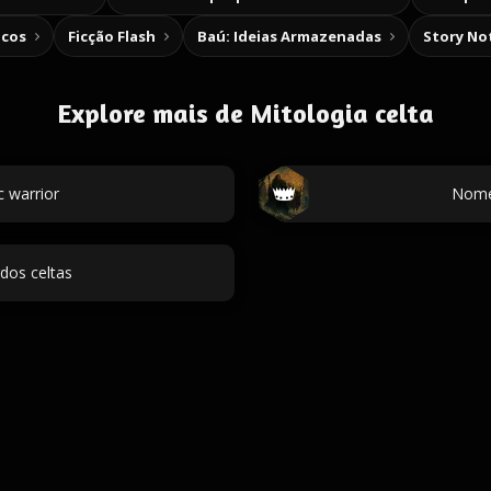
icos
Ficção Flash
Baú: Ideias Armazenadas
Story No
Explore mais de Mitologia celta
 warrior
Nomes
dos celtas