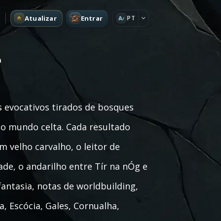
Atualizar
Entrar
PT
A
a
 evocativos tirados de bosques
 do mundo celta. Cada resultado
m velho carvalho, o leitor de
ade, o andarilho entre Tír na nÓg e
ntasia, notas de worldbuilding,
, Escócia, Gales, Cornualha,