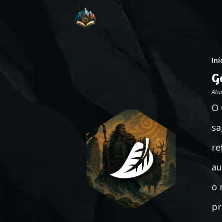
Iní
G
Atu
O 
sa
re
au
o 
pr