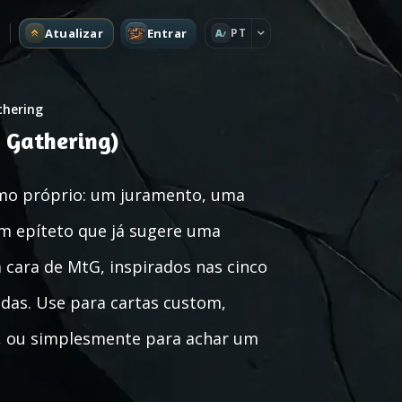
Atualizar
Entrar
PT
A
thering
 Gathering)
tmo próprio: um juramento, uma
m epíteto que já sugere uma
m cara de MtG, inspirados nas cinco
ridas. Use para cartas custom,
es, ou simplesmente para achar um