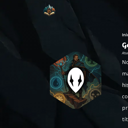
Iní
G
Atu
No
ma
hi
co
pr
tí