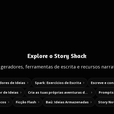
Explore o Story Shack
 geradores, ferramentas de escrita e recursos narrat
ores de Ideias
Spark: Exercícios de Escrita
Escreve e co
r de Ideias
Cria as tuas próprias aventuras de escolha
Prompts 
icos
Ficção Flash
Baú: Ideias Armazenadas
Story No