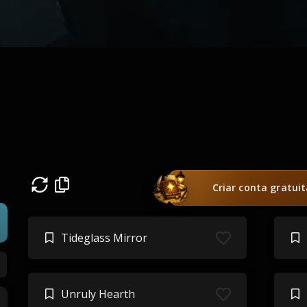
Criar conta gratui
Tideglass Mirror
Unruly Hearth