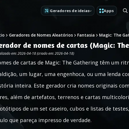
Geradores de ideias
Apps
cio
Geradores de Nomes Aleatórios
Fantasia
Magic: The Ga
erador de nomes de cartas (Magic: The
alizado em: 2026-04-18 (criado em: 2026-04-18)
mes de cartas de Magic: The Gathering têm um ri
ldição, um lugar, uma engenhoca, ou uma lenda co
stória inteira. Este gerador cria nomes originais co
res, além de artefatos, terrenos e cartas multicolo
otótipos de um set caseiro, cubos e listas de test
tulo que pareça impresso de verdade.