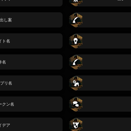
n見出し案
イト名
件名
プリ名
ークン名
イデア