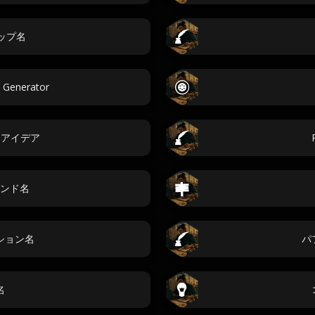
ョップ名
 Generator
ツアイデア
ンド名
ション名
パ
名