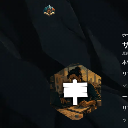
ホ
更新日
本
リ
マ
ー
リ
ッ