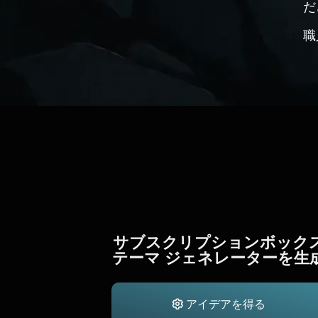
だ
職
サブスクリプションボック
テーマ ジェネレーターを生
アイデアを得る