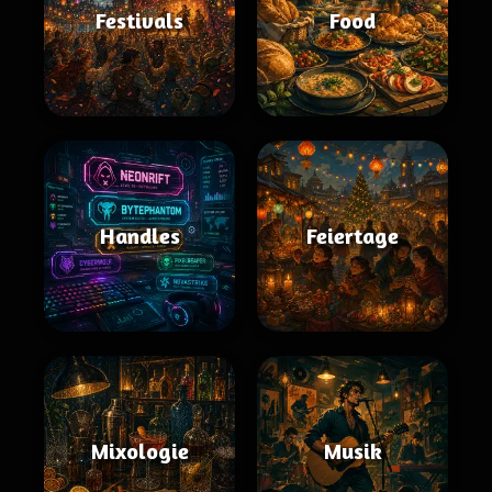
Festivals
Food
Handles
Feiertage
Mixologie
Musik