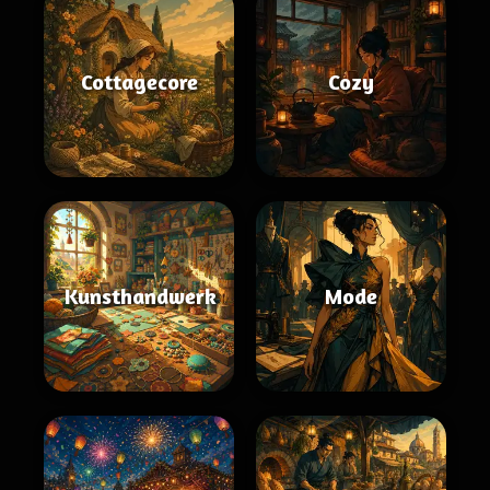
Cottagecore
Cozy
Kunsthandwerk
Mode