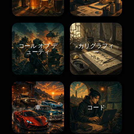
コール オブ デ
カリグラフィ
ューティ
ー
車
コード