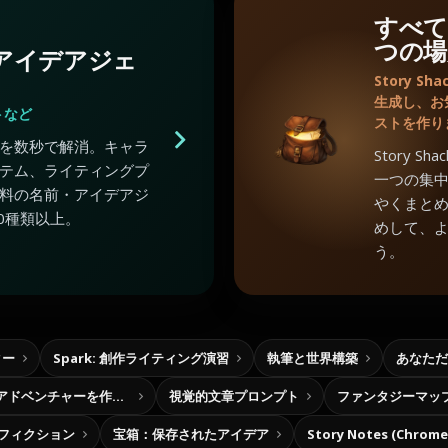
すべて
つの場
のアイデアジェ
Story 
生成し、お
トなど
ストを作り
を数秒で解消。キャラ
Story 
テム、ライティングプ
一つの集
料の名前・アイデアジ
やくまと
0種類以上。
めして、
う。
ター
Spark: 創作ライティング演習
執筆と世界構築
あなただ
自分だけの選択型アドベンチャーを作ろう
視覚的文章プロンプト
ファンタジーマッ
フィクション
宝箱：保存されたアイデア
Story Notes (Chro