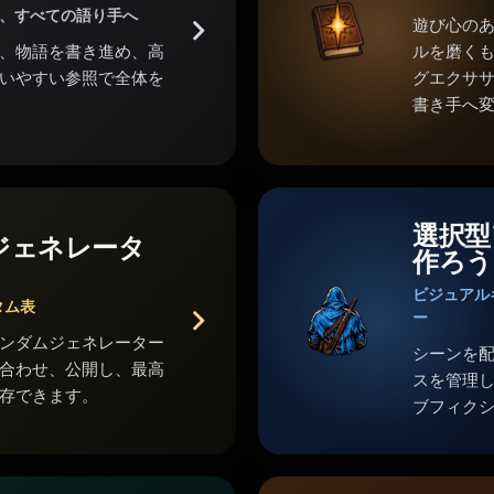
家、すべての語り手へ
遊び心の
、物語を書き進め、高
ルを磨くも
いやすい参照で全体を
グエクサ
書き手へ
選択型
ジェネレータ
作ろう
ビジュアル
タム表
ー
ンダムジェネレーター
シーンを
合わせ、公開し、最高
スを管理
存できます。
ブフィク