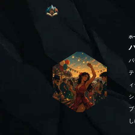
ホ
パ
テ
ィ
シ
ブ
し