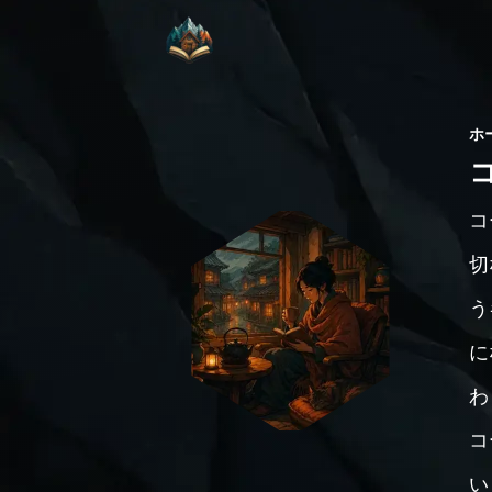
ホ
コ
切
う
に
わ
コ
い