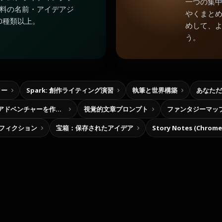
一つの集
料の名前・アイデアジ
やくまと
0種類以上。
めして、
う。
ター
Spark: 創作ライティング演習
執筆と世界構築
あなただ
自分だけの選択型アドベンチャーを作ろう
視覚的文章プロンプト
ファンタジーマッ
フィクション
宝箱：保存されたアイデア
Story Notes (Chro