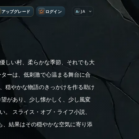
アップグレード
ログイン
JA
A
優しい村、柔らかな季節、それでも大
ーターは、低刺激で心温まる舞台に合
、穏やかな物語のきっかけを作る助け
希望があり、少し懐かしく、少し風変
い。 スライス・オブ・ライフ小説、
でも、結果はその穏やかな空気に寄り添