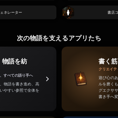
ェネレーター
書店
次の物語を支えるアプリたち
。物語を紡
書く筋
クリエイテ
家、すべての語り手へ
遊び心の
、物語を書き進め、高
ルを磨くも
いやすい参照で全体を
グエクサ
書き手へ