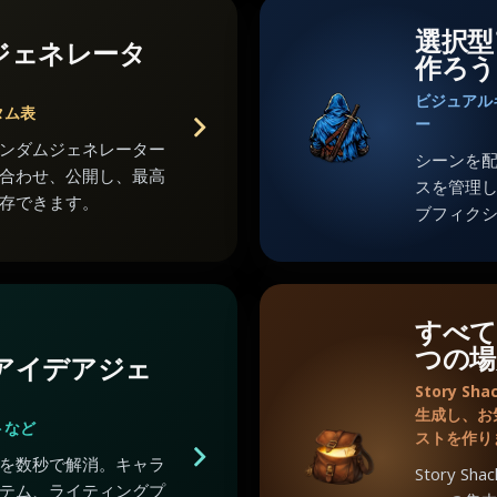
選択型
ジェネレータ
作ろう
ビジュアル
タム表
ー
ンダムジェネレーター
シーンを
合わせ、公開し、最高
スを管理
存できます。
ブフィク
すべて
つの場
のアイデアジェ
Story 
生成し、お
トなど
ストを作り
を数秒で解消。キャラ
Story 
テム、ライティングプ