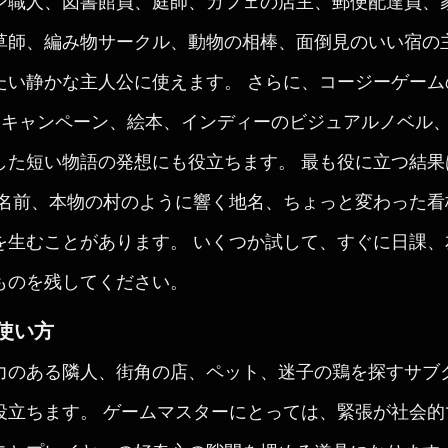
ン職人、図書館員、庭師、カフェの店主、郵便配達員、
草師、編み物サークル、動物の相棒、面倒見のいい宿の
たい静かな主人公に使えます。 さらに、コージーゲー
PGキャンペーン、絵本、インディーのビジュアルノベル
した短い物語の発想にも役立ちます。 最も役に立つ結
な名前、本物の村のように響く地名、ちょっと変わった
を生むことがあります。 いくつか試して、すぐに日課、
ものを残してください。
使い方
力のある隣人、街角の店、ペット、迷子の鶏を探すサブ
役立ちます。 ゲームマスターにとっては、緊張が社会