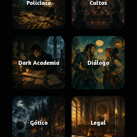
Policiaco
Cultos
Dark Academia
Diálogo
Gótico
Legal