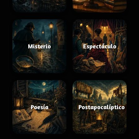
Misterio
Espectáculo
Poesía
Postapocalíptico