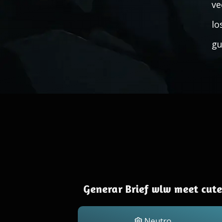
ve
lo
gu
Generar Brief wlw meet cute
Neutro