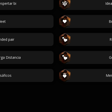
espertar bi
Ide
Meet
B
ded pair
R
ga Distancia
G
sáficos
Men