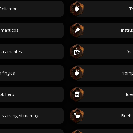
 Poliamor
Tr
omanticos
Instru
s a amantes
Dra
a fingida
Promp
ok hero
Ide
es arranged marriage
Brief