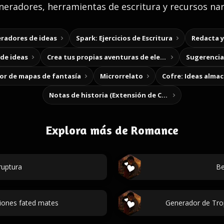
eradores, herramientas de escritura y recursos nar
radores de ideas
Spark: Ejercicios de Escritura
Redacta 
de ideas
Crea tus propias aventuras de elección
Sugerencias
r de mapas de fantasía
Microrrelato
Cofre: Ideas alma
Notas de historia (Extensión de Chrome)
Explora más de Romance
ruptura
Be
iones fated mates
Generador de Tro