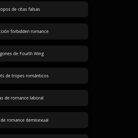
opos de citas falsas
cción forbidden romance
gones de Fourth Wing
ts de tropes románticos
as de romance laboral
s de romance demisexual