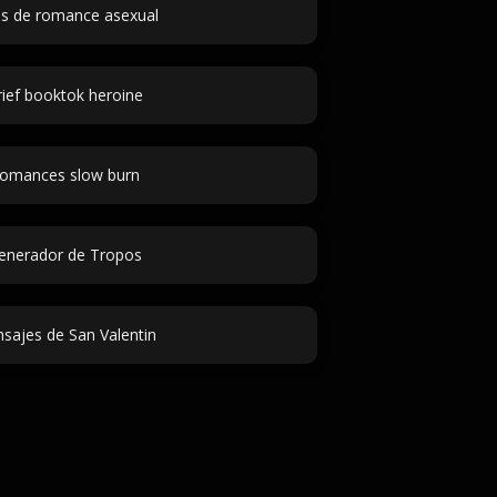
as de romance asexual
rief booktok heroine
omances slow burn
enerador de Tropos
sajes de San Valentin