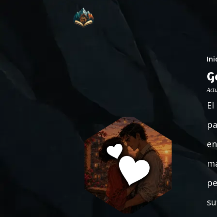
Ini
G
Act
El
pa
en
ma
pe
su