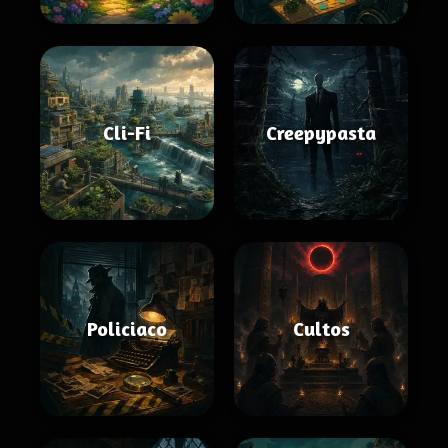
Cli-Fi
Creepypasta
Policiaco
Cultos