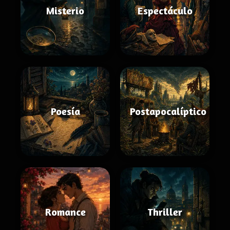
Misterio
Espectáculo
Poesía
Postapocalíptico
Romance
Thriller