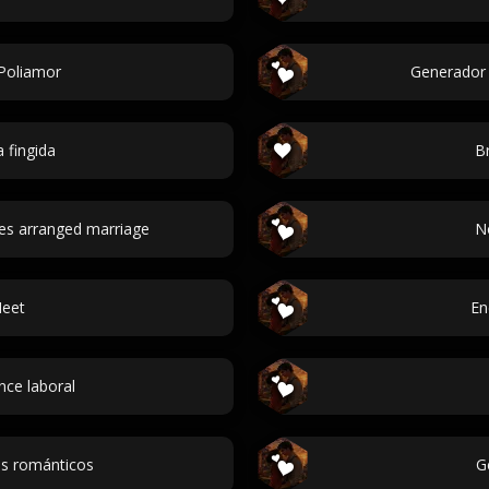
 Poliamor
Generador 
a fingida
B
es arranged marriage
N
Meet
En
ce laboral
es románticos
G