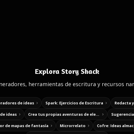
Explora Story Shack
eradores, herramientas de escritura y recursos nar
radores de ideas
Spark: Ejercicios de Escritura
Redacta 
de ideas
Crea tus propias aventuras de elección
Sugerencias
r de mapas de fantasía
Microrrelato
Cofre: Ideas alma