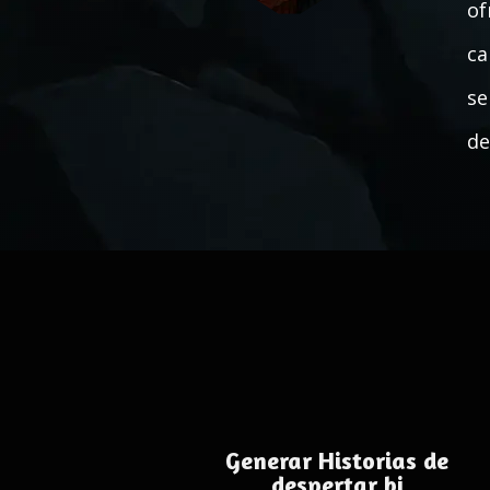
of
ca
se
de
Generar Historias de
despertar bi