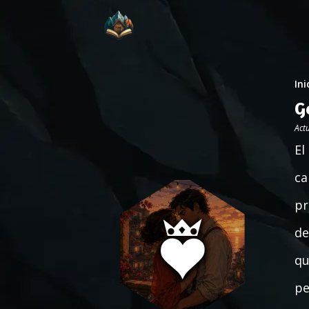
Ini
G
Act
El
ca
pr
de
qu
pe