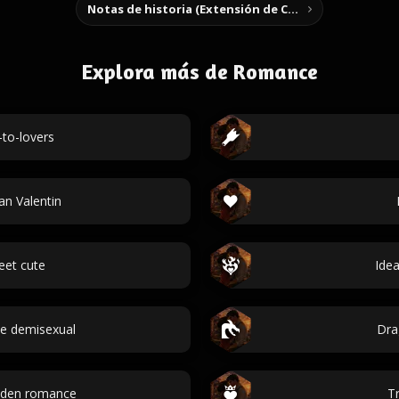
Notas de historia (Extensión de Chrome)
Explora más de Romance
-to-lovers
n Valentin
eet cute
Ide
ce demisexual
Dra
idden romance
Tr