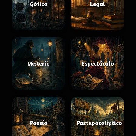
Gótico
Legal
Misterio
Espectáculo
Poesía
Postapocalíptico