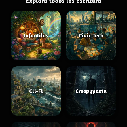
Explora todos los Escritura
Infantiles
Civic Tech
Cli-Fi
Creepypasta