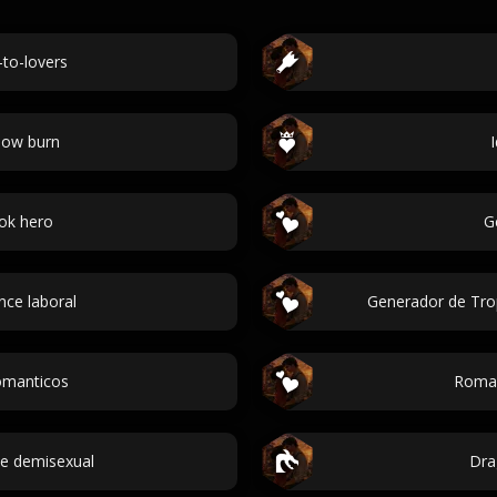
-to-lovers
low burn
I
ok hero
G
ce laboral
Generador de Tro
omanticos
Roman
ce demisexual
Dra