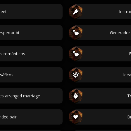
Meet
Instru
espertar bi
Generador 
es románticos
B
sáficos
Ide
es arranged marriage
Tr
ded pair
B