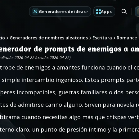
Generadores de ideas
Apps
cio
Generadores de nombres aleatorios
Escritura
Romance
enerador de prompts de enemigos a a
ualizado: 2026-04-22 (creado: 2026-04-22)
 trope de enemigos a amantes funciona cuando el co
 simple intercambio ingenioso. Estos prompts parten
beres incompatibles, guerras familiares o dos pers
tes de admitirse cariño alguno. Sirven para novela r
btrama cuando necesitas algo más que chispas verb
terno claro, un punto de presión íntimo y la primera