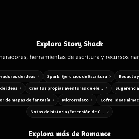
Explora Story Shack
eradores, herramientas de escritura y recursos nar
radores de ideas
Spark: Ejercicios de Escritura
Redacta 
de ideas
Crea tus propias aventuras de elección
Sugerencias
r de mapas de fantasía
Microrrelato
Cofre: Ideas alma
Notas de historia (Extensión de Chrome)
Explora más de Romance