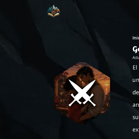
Ini
G
Act
El
un
de
an
su
ex