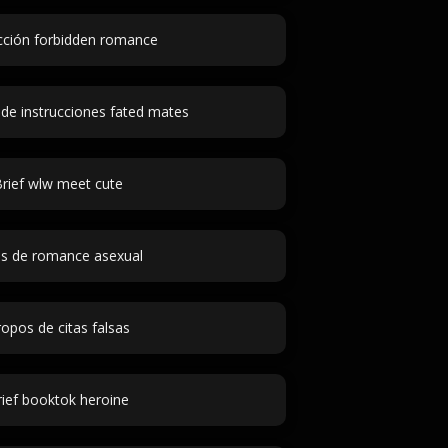
cción forbidden romance
de instrucciones fated mates
rief wlw meet cute
as de romance asexual
opos de citas falsas
rief booktok heroine