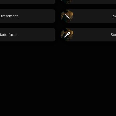
 treatment
No
dado facial
So