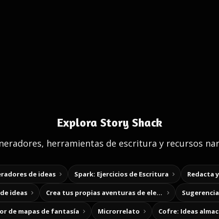
Explora Story Shack
eradores, herramientas de escritura y recursos nar
radores de ideas
Spark: Ejercicios de Escritura
Redacta 
de ideas
Crea tus propias aventuras de elección
Sugerencias
r de mapas de fantasía
Microrrelato
Cofre: Ideas alma