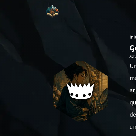
Ini
G
Act
Un
ma
ar
qu
de
un