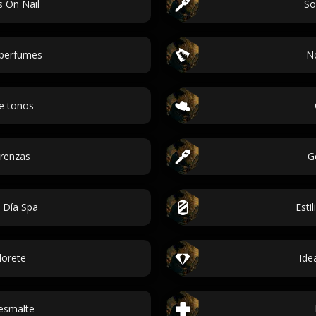
s On Nail
So
perfumes
N
e tonos
trenzas
G
 Día Spa
Esti
lorete
Ide
esmalte