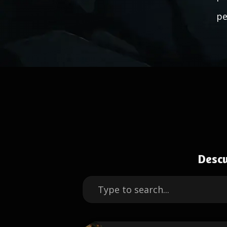
pe
Descu