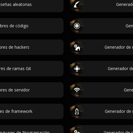
señas aleatorias
Generad
bres de código
Gen
res de hackers
Generador de 
es de ramas Git
Generador d
res de servidor
Gene
es de framework
Generador de
nguajes de Programación
Generador de 