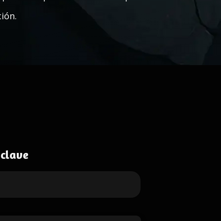
ión.
 clave