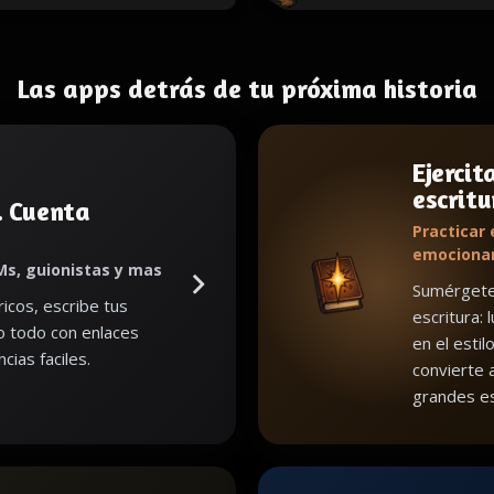
Las apps detrás de tu próxima historia
Ejercit
escritu
. Cuenta
Practicar 
emociona
Ms, guionistas y mas
Sumérgete 
icos, escribe tus
escritura: 
lo todo con enlaces
en el estil
cias faciles.
convierte 
grandes es