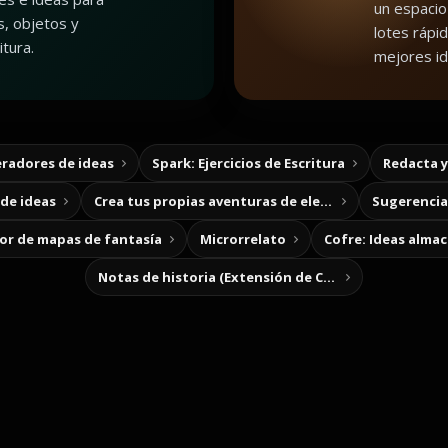
un espacio
, objetos y
lotes rápid
tura.
mejores id
radores de ideas
Spark: Ejercicios de Escritura
Redacta 
de ideas
Crea tus propias aventuras de elección
Sugerencias
r de mapas de fantasía
Microrrelato
Cofre: Ideas alma
Notas de historia (Extensión de Chrome)