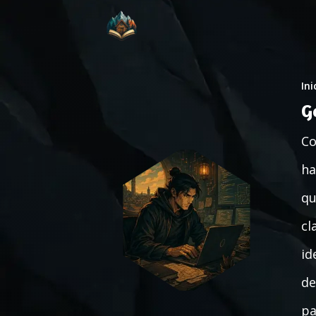
Ini
G
Co
ha
qu
cl
id
de
pa