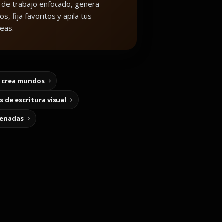
 de trabajo enfocado, genera
os, fija favoritos y apila tus
eas.
y crea mundos
 de escritura visual
cenadas