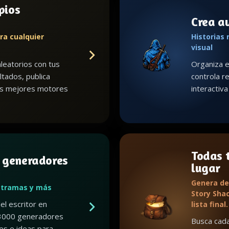
pios
Crea a
ra cualquier
Historias 
visual
leatorios con tus
Organiza e
ltados, publica
controla re
us mejores motores
interactiv
Todas t
 generadores
lugar
Genera de
 tramas y más
Story Shac
el escritor en
lista final.
3000 generadores
Busca cada
es e ideas para