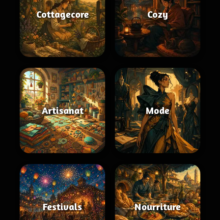
Cottagecore
Cozy
Artisanat
Mode
Festivals
Nourriture