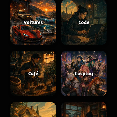
Voitures
Code
Café
Cosplay