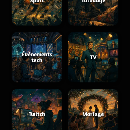
Sport
Tatouage
Événements
TV
tech
Twitch
Mariage