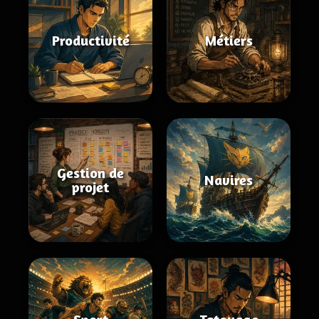
Productivité
Métiers
Gestion de
Navires
projet