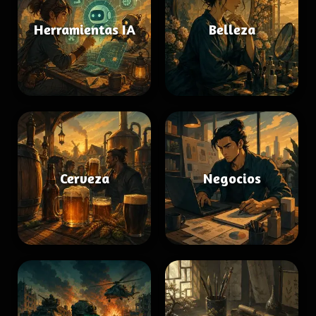
Herramientas IA
Belleza
Cerveza
Negocios